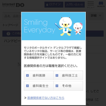
お問い合わせ
ログイン
メニュー
ページ数
詳細
トップページ
ハンドピースホルダー
この商品に関するお問い合わせ
ハンドピースホルダー
モリタのポータルサイト デンタルプラザで掲載し
ているモリタの製品、サービス等の情報は、医療
関係者の方を対象にしたものです。一般の方に対
する情報提供サイトではありません。
品目コード
201070278
医療関係者の方は職種を選択ください。
JAN/EANコード
4548213354566
標準価格
価格の確認は『
ログイン
』してご
覧ください。
≫
医療関係者でない方はこちら
ネット会員登録がまだの方は『
こ
ちら
』より登録ください。