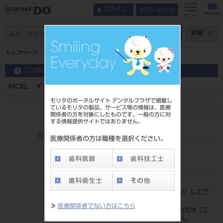
お問い合わせ
ログイン
メニュー
ページ数
詳細
トップページ
MCXL イモネジ 5本入り
この商品に関するお問い合わせ
MCXL イモネジ 5本入り
モリタのポータルサイト デンタルプラザで掲載し
ているモリタの製品、サービス等の情報は、医療
関係者の方を対象にしたものです。一般の方に対
する情報提供サイトではありません。
品目コード
206450888
医療関係者の方は職種を選択ください。
JAN/EANコード
4571204904990
標準価格
価格の確認は『
ログイン
』してご
覧ください。
≫
医療関係者でない方はこちら
ネット会員登録がまだの方は『
こ
ちら
』より登録ください。