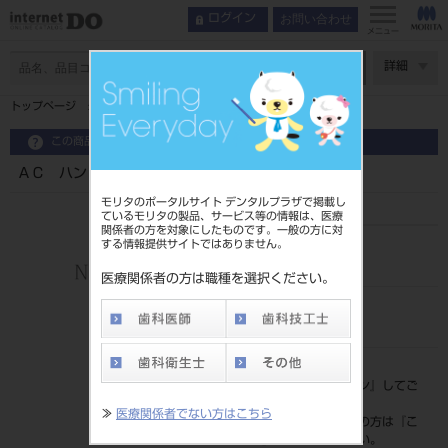
お問い合わせ
ログイン
メニュー
ページ数
詳細
トップページ
ＡＣ ハンドル
この商品に関するお問い合わせ
ＡＣ ハンドル
モリタのポータルサイト デンタルプラザで掲載し
ているモリタの製品、サービス等の情報は、医療
関係者の方を対象にしたものです。一般の方に対
する情報提供サイトではありません。
品目コード
206450923
医療関係者の方は職種を選択ください。
JAN/EANコード
4571204911325
標準価格
価格の確認は『
ログイン
』してご
覧ください。
≫
医療関係者でない方はこちら
ネット会員登録がまだの方は『
こ
ちら
』より登録ください。