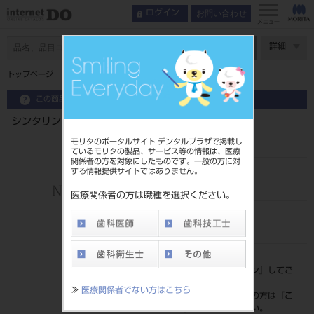
お問い合わせ
ログイン
メニュー
ページ数
詳細
トップページ
シンタリングカップ （ｉｎＦｉｒｅ）
この商品に関するお問い合わせ
シンタリングカップ （ｉｎＦｉｒｅ）
モリタのポータルサイト デンタルプラザで掲載し
ているモリタの製品、サービス等の情報は、医療
関係者の方を対象にしたものです。一般の方に対
する情報提供サイトではありません。
品目コード
206450934
医療関係者の方は職種を選択ください。
JAN/EANコード
4571204913244
標準価格
価格の確認は『
ログイン
』してご
覧ください。
≫
医療関係者でない方はこちら
ネット会員登録がまだの方は『
こ
ちら
』より登録ください。