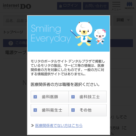
お問い合わせ
ログイン
メニュー
ページ数
詳細
トップページ
電源ケーブル
この商品に関するお問い合わせ
電源ケーブル
モリタのポータルサイト デンタルプラザで掲載し
ているモリタの製品、サービス等の情報は、医療
関係者の方を対象にしたものです。一般の方に対
する情報提供サイトではありません。
品目コード
206450965
医療関係者の方は職種を選択ください。
JAN/EANコード
4560226221659
標準価格
価格の確認は『
ログイン
』してご
覧ください。
≫
医療関係者でない方はこちら
ネット会員登録がまだの方は『
こ
ちら
』より登録ください。