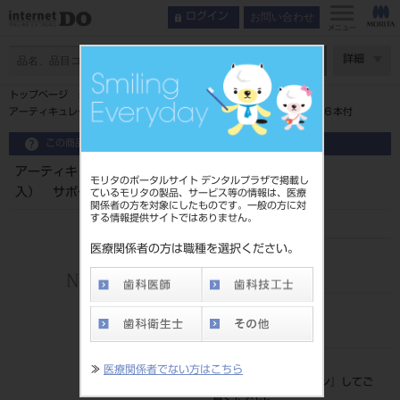
お問い合わせ
ログイン
メニュー
ページ数
詳細
トップページ
アーティキュレーター アダプタープレート （６入） サポートピン６本付
この商品に関するお問い合わせ
アーティキュレーター アダプタープレート （６
モリタのポータルサイト デンタルプラザで掲載し
入） サポートピン６本付
ているモリタの製品、サービス等の情報は、医療
関係者の方を対象にしたものです。一般の方に対
する情報提供サイトではありません。
医療関係者の方は職種を選択ください。
品目コード
206450364
JAN/EANコード
4571204922604
標準価格
≫
医療関係者でない方はこちら
価格の確認は『
ログイン
』してご
覧ください。