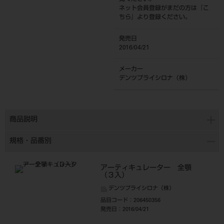
ネット会員登録がまだの方は『
こ
ちら
』より登録ください。
発売日
2016/04/21
メーカー
デンツプライシロナ（株）
商品説明
規格・品番別
アーティキュレーター 全顎
（３入）
デンツプライシロナ（株）
品目コード
：206450356
発売日
：2016/04/21