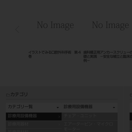
ＥＡＲ
イラストでみる口腔外科手術 第４
歯科矯正用アンカースクリューの基
歯のし
 １６
巻
礎と実践 －安全な植立と臨床応用
例－
カテゴリ
カテゴリ一覧
診療用設備機器
診療用設備機器
チェア・ユニット
診療用器材
エアータービン・マイクロ
モーター