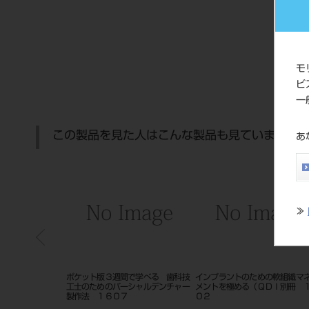
モ
ビ
一
この製品を見た人はこんな製品も見ています
あ
≫
歯科技
インプラントのための軟組織マネジ
新版 みるみる理解できる 図解
臨床研
チャー
メントを極める（ＱＤＩ別冊 １７
スタッフ向けインプラント入門
補綴臨
０２
（別冊歯科衛生士 １６１２