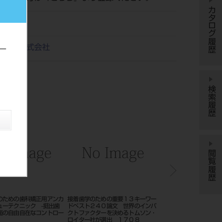
カタログ履歴
ス出版株式会社
ー
検索履歴
閲覧履歴
要１３キーワー
咬合治療失敗回避のためのポイント
別冊 ザ・クインテッセンス 臨床
 世界のインパ
３８－なぜ咬み合わないのか、なぜ
家のための矯正ＹＥＡＲＢＯＯＫ２
めるトムソン・
破折するのか－１６０１
０１４ －原点回帰 矯正の未来を
１７０８
見据えて－