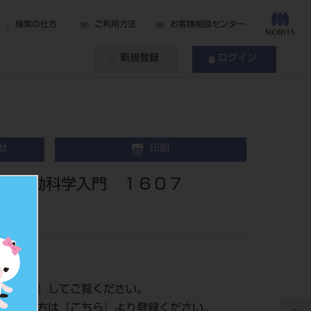
検索の仕方
ご利用方法
お客様相談センター
新規登録
ログイン
せ
印刷
の行動科学入門 １６０７
ログイン
』してご覧ください。
がまだの方は『
こちら
』より登録ください。