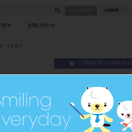
ページ数
詳細検索
で探す
お問い合わせ
門 １６０７
この商品に関するお問い合わ
チームマネジメントのため
品目コード
208050725
価格の確認は『
標準価格
ネット会員登録