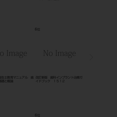
6
7
8
位
位
位
 歯
改訂新版 歯科インプラント治療ガ
顔面成長発育の基礎 第２版 １６
小児歯
イドブック １５１２
０９
せない
6
7
位
位