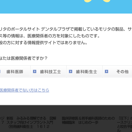
発売日
2016/06/30
メーカー
クインテッセン
リタのポータルサイト デンタルプラザで掲載しているモリタの製品、サ
ス等の情報は、医療関係者の方を対象にしたものです。
般の方に対する情報提供サイトではありません。
なたは医療関係者ですか？
医療関係者でない方はこちら
修医＆若手歯科医師のための
「圧下」のための歯科矯正用アンカ
接着歯学のための重
床 はじめの一歩
ースクリューテクニック ‐挺出歯
ドベスト２４０論文
と咬合平面の自由自在なコントロー
クトファクターを決
ル‐
ロイター社が選出 