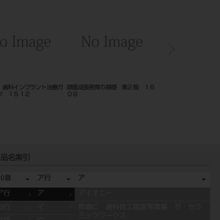
プラント治療ガ
顔面成長発育の基礎 第２版 １６
小児歯科診療最前線！子どもを泣か
２
０９
せない１７の裏ワザ
品名索引
50音
ア行
ア
ア行
ア
アイオニー
カ行
イ
青嶋仁 歯科技工臨床写真集 ザ・セラ
ミックワークス