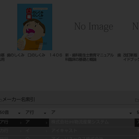
くみ 口のしくみ １４０６
新・歯科衛生士教育マニュアル 歯
改訂新版 歯科イン
科臨床の基礎と概論
イドブック １５１
メーカー名索引
50音
ア行
ア
ア行
ア
株式会社IHI物流産業システム
カ行
イ
アイキャスト