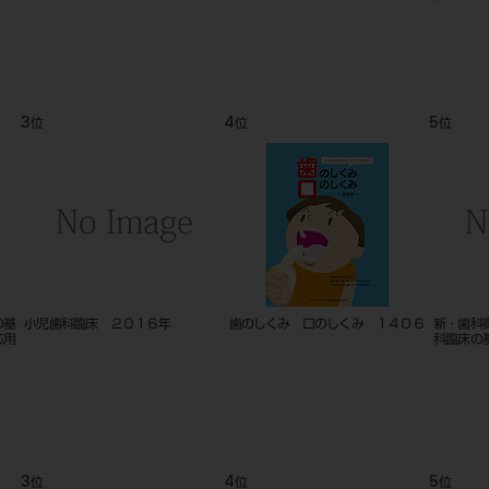
4
5
位
位
２０１６年
歯のしくみ 口のしくみ １４０６
新・歯科衛生士教育マニュアル
科臨床の基礎と概論
4
5
位
位