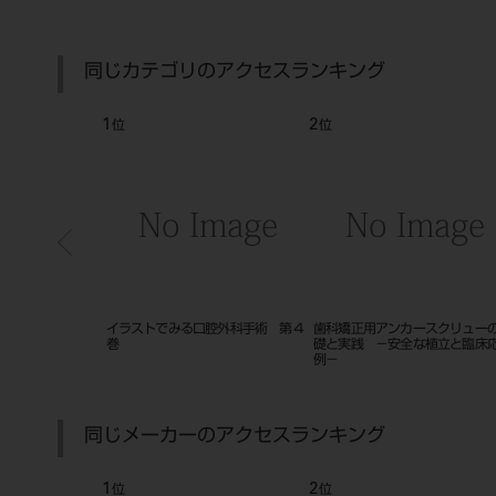
同じカテゴリのアクセスランキング
2
3
位
位
位
イラストでみる口腔外科手術 第４
歯科矯正用アンカースクリューの基
小児歯科臨床 
巻
礎と実践 －安全な植立と臨床応用
例－
同じメーカーのアクセスランキング
1
2
3
位
位
位