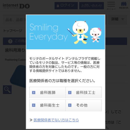
お問い合わせ
ログイン
メニュー
ページ数
詳細
トップページ
歯科用滑り止めマット
この商品に関するお問い合わせ
歯科用滑り止めマット
モリタのポータルサイト デンタルプラザで掲載し
Positioning Cusion
ているモリタの製品、サービス等の情報は、医療
関係者の方を対象にしたものです。一般の方に対
する情報提供サイトではありません。
品目コード
202630005
医療関係者の方は職種を選択ください。
JAN/EANコード
4560232691859
標準価格
価格の確認は『
ログイン
』してご
覧ください。
≫
医療関係者でない方はこちら
ネット会員登録がまだの方は『
こ
ちら
』より登録ください。