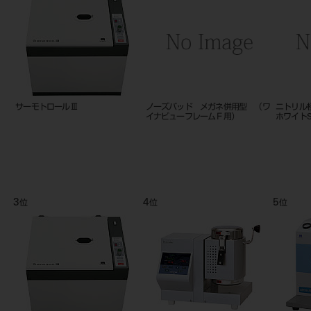
バイオプラスト 1．5mm クリア
サマリタン ＰＡＤ ３５０Ｐ用
サーモト
－ ＃3183
成人用パッドパック
ボ SC-3
9
10
11
位
位
位