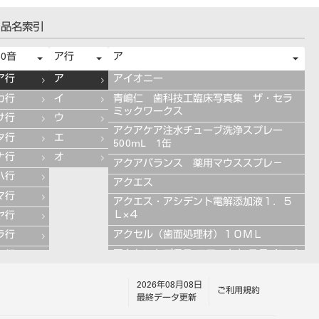
品名索引
50音
ア行
ア
ア行
ア
アイオニー
カ行
イ
青嶋仁 歯科技工臨床写真集 ザ・セラ
ミックワークス
サ行
ウ
アクアケア注水チューブ洗浄スプレー
タ行
エ
500mL 1缶
ナ行
オ
アクアバランス 薬用マウススプレ－
ハ行
アクエス
マ行
アクエス・アシデント電解添加液１．５
Ｌ×４
ヤ行
アクセル（歯面処理材）１０ＭＬ
ラ行
アクセントプラス エフェクト ステインペ
ワ行
ースト 4g ES11 ブルー
2026年08月08日
アクセントプラス エフェクト ステインペ
ご利用規約
最終データ更新
ースト 4g ES13 グレー