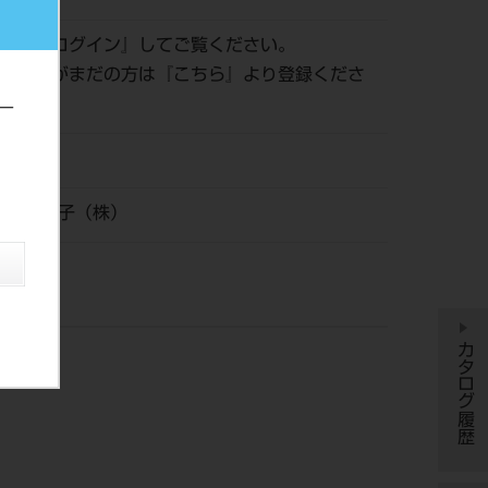
認は『
ログイン
』してご覧ください。
員登録がまだの方は『
こちら
』より登録くださ
ー
21
ィカル電子（株）
カタログ履歴