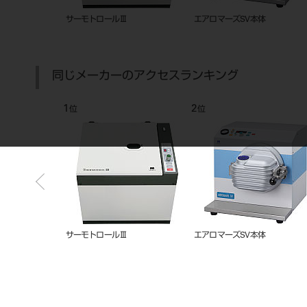
器（CM-30）
エアロマーズSV専用冷却水循環ユ
サーモトロール用 カーボンル
ニット
ボ SC-400C
同じメーカーのアクセスランキング
7
8
位
位
NX
スーパーポンプFD
エアロマーズ用セラミックルツ
SC-150