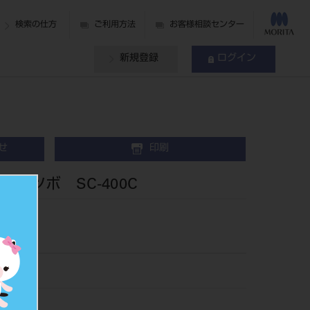
検索の仕方
ご利用方法
お客様相談センター
新規登録
ログイン
せ
印刷
ルツボ SC-400C
ツボ
24
880248