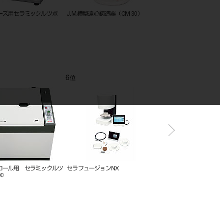
クリボン NEW
アーチリング No.1 全顎 単品
サーモトロールⅢ
0m
L
12
1
位
位
ーズSV専用冷却水循環ユ
サーモトロール用 カーボンルツ
サーモトロールⅢ
ボ SC-400C