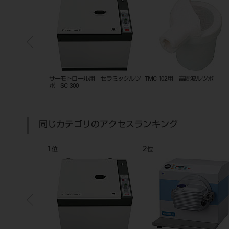
M型（ピンセッ
B3-305-＃単歯 複製根模型歯
TMC-103用 高周波ルツボ
同じカテゴリのアクセスランキング
7
8
位
位