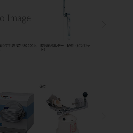
ロール用 セラミックルツ
TMC-102用 高周波ルツボ
サーモトロールⅢ
00
12
1
位
位