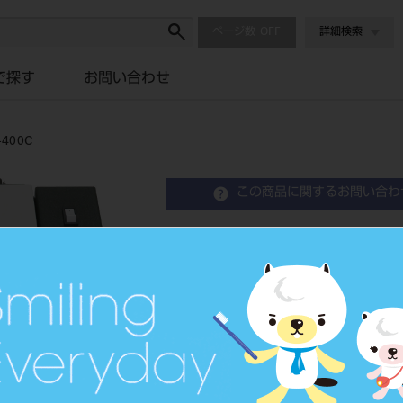
ページ数
詳細検索
で探す
お問い合わせ
00C
この商品に関するお問い合わ
サーモトロール用 カーボン
Crusible
歯科技工用高周波鋳造器専用ル
品目コード
2022305
JAN/EANコード
4573339