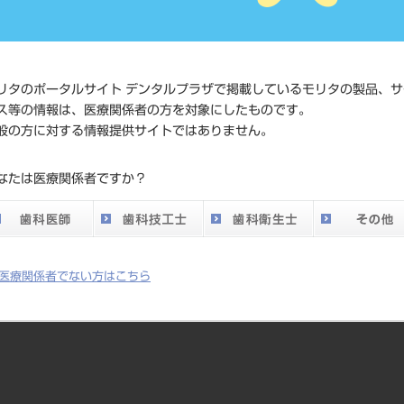
価格の確
標準価格
ネット会
い。
リタのポータルサイト デンタルプラザで掲載しているモリタの製品、サ
ス等の情報は、医療関係者の方を対象にしたものです。
発売日
2016/07/
般の方に対する情報提供サイトではありません。
メーカー
SKメデ
なたは医療関係者ですか？
DO vol.26 掲載ペー
614 617
ジ
医療関係者でない方はこちら