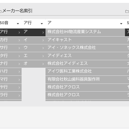
メーカー名索引
50音
ア行
ア
ア行
ア
株式会社IHI物流産業システム
カ行
イ
アイキャスト
サ行
ウ
アイ・ソネックス株式会社
タ行
エ
アイディエス
ナ行
オ
株式会社アイディエス
ハ行
アイワ医科工業株式会社
マ行
有限会社秋山歯科器具製作所
ヤ行
株式会社アクロス
ラ行
株式会社アクロス
ワ行
アグサジャパン株式会社
株式会社アスカメディカル
アドデント
アバロン