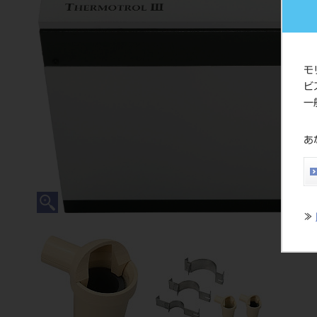
モ
ビ
一
あ
≫