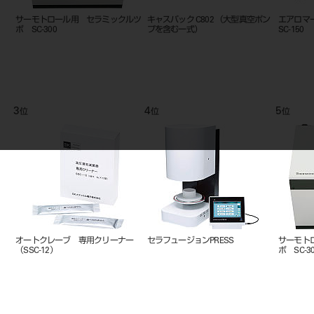
ツ
エアロマーズ用カーボンルツボ SC-
ナショナル ブローパイプ
セラミッ
250C
30mm×1
9
10
11
位
位
位
ボ
AIR GUARD SP(エアーガード
ペンシルブラスター用ガラス研磨剤
エアロマ
SP) #
80ミクロン1.5㎏(ジェットブラスト
ニット
100･ワールウインド共用)