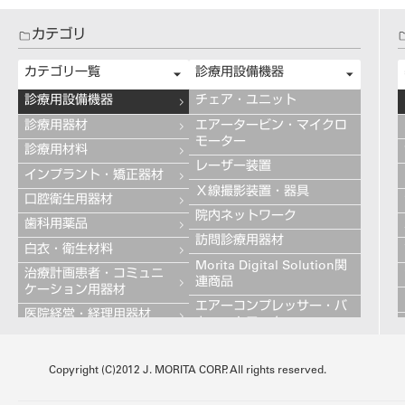
カテゴリ
カテゴリ一覧
診療用設備機器
診療用設備機器
チェア・ユニット
診療用器材
エアータービン・マイクロ
モーター
診療用材料
レーザー装置
インプラント・矯正器材
Ｘ線撮影装置・器具
口腔衛生用器材
院内ネットワーク
歯科用薬品
訪問診療用器材
白衣・衛生材料
Morita Digital Solution関
治療計画患者・コミュニ
連商品
ケーション用器材
エアーコンプレッサー・バ
医院経営・経理用器材
キュームモーター
学習用器材
キャビネット
技工用設備機器
Copyright (C)2012 J. MORITA CORP. All rights reserved.
その他の診療用設備機器
技工用器材