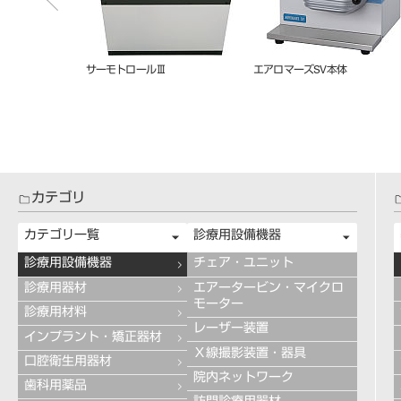
セラミックルツボ
セラフュージョンNX
スーパーポンプFD
カテゴリ
カテゴリ一覧
診療用設備機器
診療用設備機器
チェア・ユニット
診療用器材
エアータービン・マイクロ
モーター
診療用材料
レーザー装置
インプラント・矯正器材
Ｘ線撮影装置・器具
口腔衛生用器材
院内ネットワーク
歯科用薬品