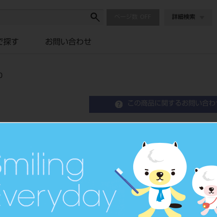
ページ数
詳細検索
で探す
お問い合わせ
０
この商品に関するお問い合わ
サーモトロール用 リング
品目コード
2022305
JAN/EANコード
4573339