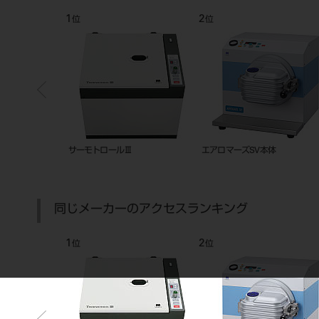
7
8
位
位
器（CM-30）
サーモトロール用 カーボンルツ
エアロマーズ用カーボンルツボ S
ボ SC-400C
250C
同じメーカーのアクセスランキング
7
8
位
位