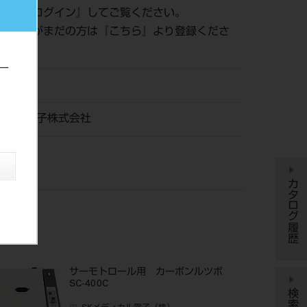
認は『
ログイン
』してご覧ください。
員登録がまだの方は『
こちら
』より登録くださ
ー
21
ィカル電子株式会社
カタログ履歴
サーモトロール用 カーボンルツボ
SC-400C