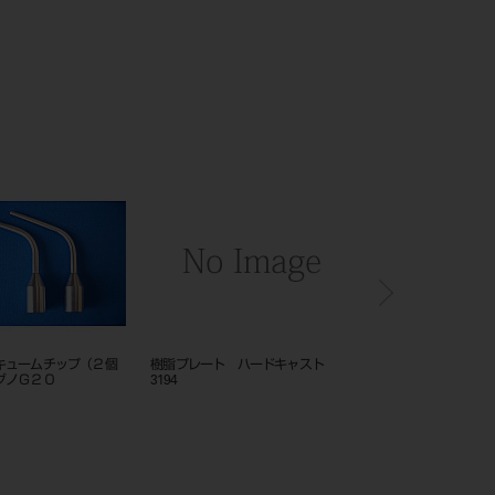
ロール用 リングガイド
エアフローハンディ3.0 ヨシダ ク
AYクラウンセッターS
イックオプチカジョイント*****
ンドル 角大2入