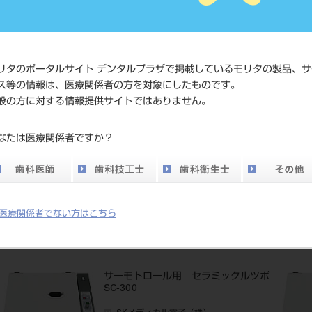
価格の確
標準価格
ネット会
い。
リタのポータルサイト デンタルプラザで掲載しているモリタの製品、サ
発売日
2016/07/
ス等の情報は、医療関係者の方を対象にしたものです。
般の方に対する情報提供サイトではありません。
メーカー
SKメデ
なたは医療関係者ですか？
DO vol.26 掲載ペー
614
ジ
医療関係者でない方はこちら
サーモトロール用 セラミックルツボ
SC-300