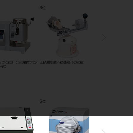
12
1
位
位
ング No.1 全顎 単品
エアロマーズSV専用冷却水循環ユ
サーモトロールⅢ
ニット
12
1
位
位