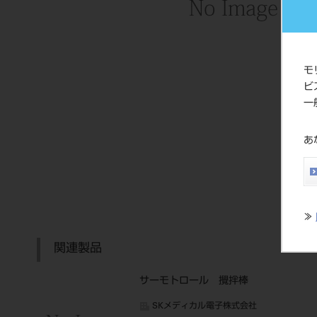
モ
ビ
一
あ
≫
関連製品
サーモトロール 攪拌棒
SKメディカル電子株式会社