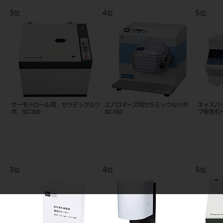
9
10
11
位
位
位
C-
ナショナル ブローパイプ
セラミックリボン NEW
アーチリ
30mm×10m
L
9
10
11
位
位
位