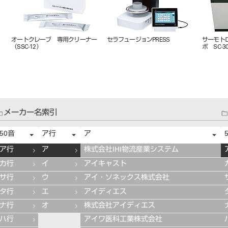
AIR GUARD SP(エアーガード
サーモトロール用 カーボンルツ
エアロマ
SP) #
ボ SC-400C
250C
メーカー名索引
50音
ア行
ア
ア行
ア
株式会社IHI物流産業システム
カ行
イ
アイキャスト
サ行
ウ
アイ・ソネックス株式会社
タ行
エ
アイディエス
ナ行
オ
株式会社アイディエス
ハ行
アイワ医科工業株式会社