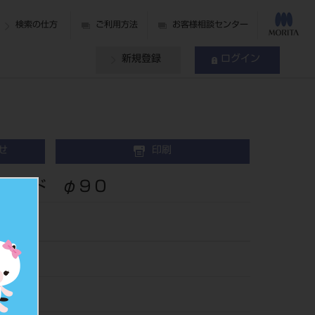
検索の仕方
ご利用方法
お客様相談センター
新規登録
ログイン
せ
印刷
ガイド φ９０
37
880170