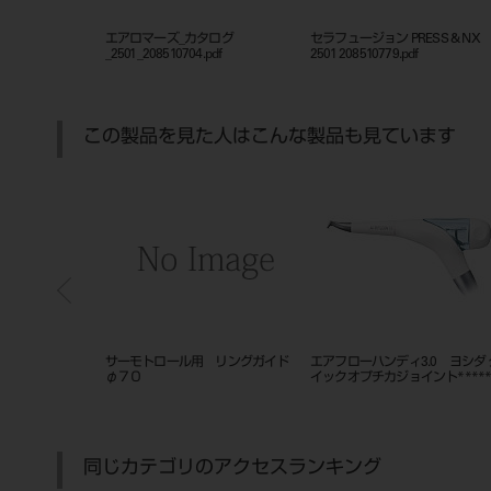
エアロマーズ_カタログ
セラフュージョン PRESS & NX
_2501_208510704.pdf
2501 208510779.pdf
この製品を見た人はこんな製品も見ています
ハードキャスト
セメントスパチュラ ＃1
バキュームチップＢ新型 ２個
同じカテゴリのアクセスランキング