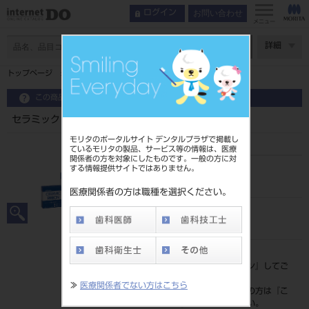
お問い合わせ
ログイン
メニュー
ページ数
詳細
トップページ
セラミックリボン NEW 30mm×30m
この商品に関するお問い合わせ
セラミックリボン NEW 30mm×30m
モリタのポータルサイト デンタルプラザで掲載し
ているモリタの製品、サービス等の情報は、医療
関係者の方を対象にしたものです。一般の方に対
する情報提供サイトではありません。
品目コード
202050941
医療関係者の方は職種を選択ください。
JAN/EANコード
4571215168275
標準価格
価格の確認は『
ログイン
』してご
覧ください。
≫
医療関係者でない方はこちら
ネット会員登録がまだの方は『
こ
ちら
』より登録ください。