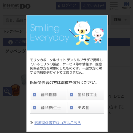
お問い合わせ
ログイン
メニュー
ページ数
詳細
トップページ
ダッペングラス
この商品に関するお問い合わせ
ダッペングラス
モリタのポータルサイト デンタルプラザで掲載し
ているモリタの製品、サービス等の情報は、医療
関係者の方を対象にしたものです。一般の方に対
する情報提供サイトではありません。
品目コード
201190148
医療関係者の方は職種を選択ください。
標準価格
価格の確認は『
ログイン
』してご
覧ください。
ネット会員登録がまだの方は『
こ
ちら
』より登録ください。
≫
医療関係者でない方はこちら
メーカー
（株）堀内製作所