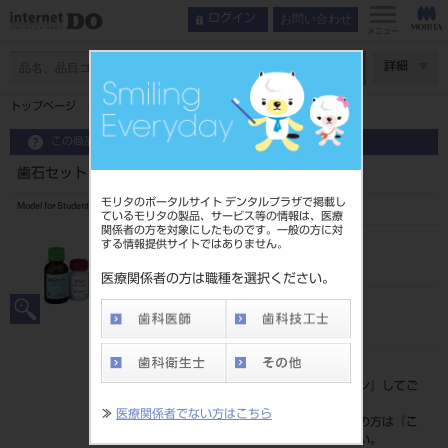
お問い合わせ
ログイン
メニュー
ページ数
詳細
トップページ
歯石セット
この商品に関するお問い合わせ
歯石セット
モリタのポータルサイト デンタルプラザで掲載し
Model for Student Practice
ているモリタの製品、サービス等の情報は、医療
関係者の方を対象にしたものです。一般の方に対
する情報提供サイトではありません。
品目コード
204520492
医療関係者の方は職種を選択ください。
JAN/EANコード
4994081002304
標準価格
価格の確認は『
ログイン
』してご
覧ください。
≫
医療関係者でない方はこちら
ネット会員登録がまだの方は『
こ
ちら
』より登録ください。