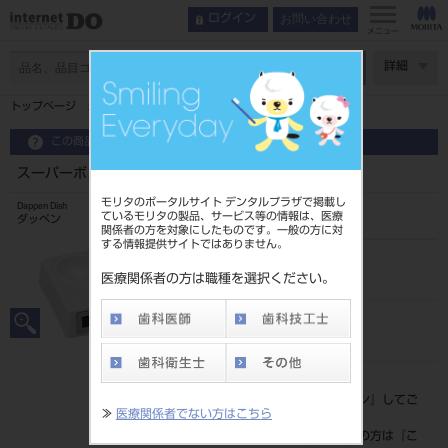
お問い合わせ
ログイン
メニュー
ページ数
詳細
トップページ
スーパーボンド ダッペンディッシュ(陶器)
この商品に関するお問い合わせ
スーパーボンド ダッペンディッシュ(陶器)
モリタのポータルサイト デンタルプラザで掲載し
Dappen Dish
ているモリタの製品、サービス等の情報は、医療
ダッペン
関係者の方を対象にしたものです。一般の方に対
する情報提供サイトではありません。
品目コード
204610217
医療関係者の方は職種を選択ください。
JAN/EANコード
4560227795081
標準価格
価格の確認は『
ログイン
』してご
≫
医療関係者でない方はこちら
覧ください。
ネット会員登録がまだの方は『
こ