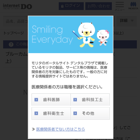
お問い合わせ
ログイン
メニュー
ページ数
詳細
トップページ
ブルーカム用キャリブレーションキット（ＳＷ４．０以上）
この商品に関するお問い合わせ
ブルーカム用キャリブレーションキット（ＳＷ４．０以
上）
モリタのポータルサイト デンタルプラザで掲載し
ているモリタの製品、サービス等の情報は、医療
関係者の方を対象にしたものです。一般の方に対
する情報提供サイトではありません。
品目コード
医療関係者の方は職種を選択ください。
206450974
JAN/EANコード
4571204929344
標準価格
価格の確認は『
ログイン
』してご
≫
医療関係者でない方はこちら
覧ください。
ネット会員登録がまだの方は『
こ