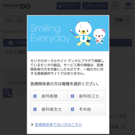
お問い合わせ
ログイン
メニュー
ページ数
詳細
トップページ
ＣＵＴＭＳＳ モスキート スリム ストレート
この商品に関するお問い合わせ
ＣＵＴＭＳＳ モスキート スリム ストレート
モリタのポータルサイト デンタルプラザで掲載し
ているモリタの製品、サービス等の情報は、医療
関係者の方を対象にしたものです。一般の方に対
する情報提供サイトではありません。
品目コード
206850908
医療関係者の方は職種を選択ください。
JAN/EANコード
4562234912956
標準価格
価格の確認は『
ログイン
』してご
覧ください。
≫
医療関係者でない方はこちら
ネット会員登録がまだの方は『
こ
ちら
』より登録ください。