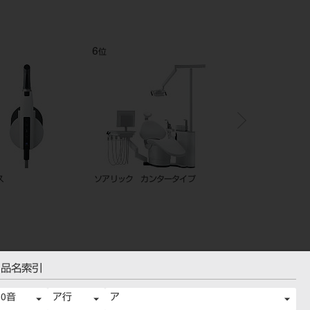
12
1
位
位
ine ES FT スライドショ
べラビュー iP
トライオートZX2+（plu
レー
品名索引
50音
ア行
ア