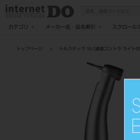
カテゴリ
メーカー名・品名索引
スクロール
トップページ
トルクテック 10:1減速コントラ ライト付 C