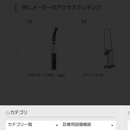
同じメーカーのアクセスランキング
7
8
位
位
タータイプ
スペースライン ST FAT
ベラビュｰX800+ F40
カテゴリ
カテゴリ一覧
診療用設備機器