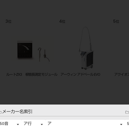
9
10
11
位
位
位
Spaceline ES FAT
ポータキューブ +
Spacel
ルダート
メーカー名索引
50音
ア行
ア