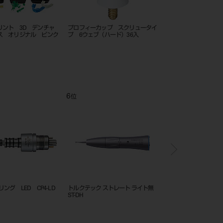
ック 上下往復動コントラ
クリーニング ストーン ＃９９２
矯正用コンパクトキャビ
) ライト付 CA-4R-O-PF
０
12
1
位
位
スマイクロモーターハンド
スペアツインパワー4H PAR-
ツインパワー p PAR-G-O 
ルックス SS ・トルクテッ
4HUEX-O-WH
ンガーインスツルメント