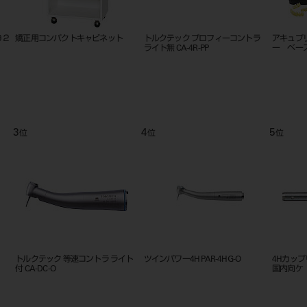
ーセ
クリアフィル マジェスティ ESフロ
スケーラー est2 Slim #前歯用
トルクテ
ー Low A1
(プロフィン
9
10
11
位
位
位
イト
スペアツインパワーP PAR-UMX-O
トルクテック 5倍速コントラ ライト
ブラシレ
DI
無 CA-5IF
ピース/ト
ク；フィ