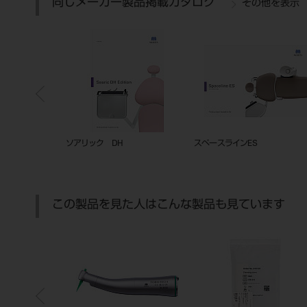
同じメーカー製品掲載カタログ
その他を表示
2R+
スペースライン フィール21 タイプ
2D総合カタログ
N
この製品を見た人はこんな製品も見ています