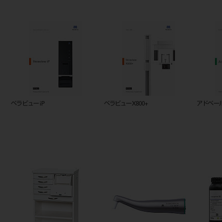
3D Accuitomo F17D+
カタログ ルートZX3.pdf
2023Erw
ト_骨切除