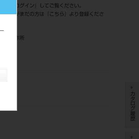
認は『
ログイン
』してご覧ください。
員登録がまだの方は『
こちら
』より登録くださ
ー
リタ製作所
カタログ履歴