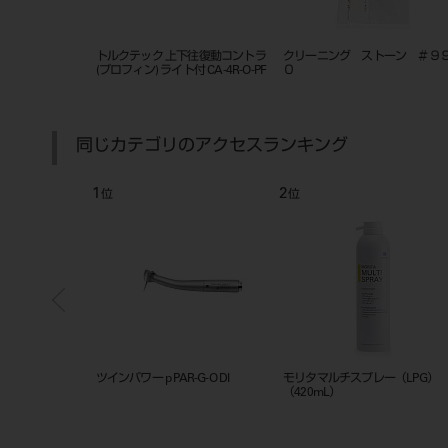
 スクリュータイ
MONOスクリュードライバーM
コンポジタイト 3D リングフォ
ド）36入
ップス フュージョン V2 1本入
同じカテゴリのアクセスランキング
7
8
位
位
レート ライト無
スペアツインパワーP PAR-EX-O-DI
トルクテック 5倍速コントラ ラ
付 CA-5IF-O