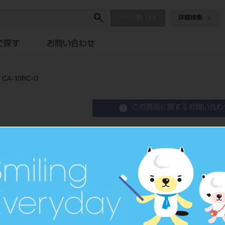
ページ数
詳細検索
で探す
お問い合わせ
A-10RC-O
この商品に関するお問い合わ
トルクテック 10:1減速コント
Low Speed Handpiece
品目コード
1019004
JAN/EANコード
4548213