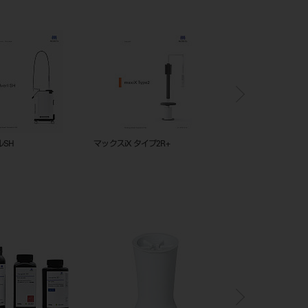
in AdvErL EVO(インプラン
【バキューム編アシスタントテクニ
ソアリック DH
)
カルマニュアル】.pdf