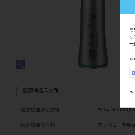
モ
ビ
一
あ
医療機器の分類
≫
医療機器認証番号
221ACBZX0007
医療機器の分類
クラスⅡ 管理