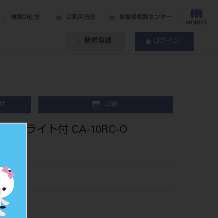
検索の仕方
ご利用方法
お客様相談センター
新規登録
ログイン
せ
印刷
ラ ライト付 CA-10RC-O
60
021291