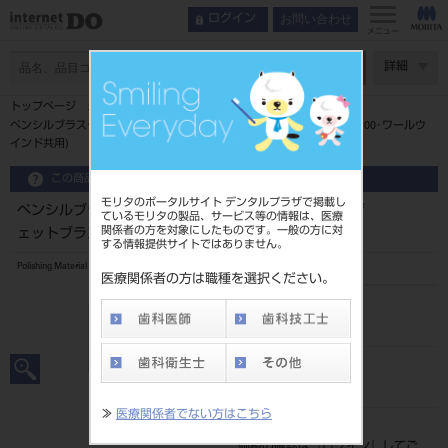
お問い合わせ
ログイン
メニュー
ページ数
詳細
トップページ
ペンシルブラスター用ガラス研磨剤80ミクロン1.5㎏(ジェットブラスト100･ワールウ
インド共用)
この商品に関するお問い合わせ
モリタのポータルサイト デンタルプラザで掲載し
ペンシルブラスター用ガラス研磨剤80ミクロン1.5㎏(ジ
ているモリタの製品、サービス等の情報は、医療
関係者の方を対象にしたものです。一般の方に対
ェットブラスト100･ワールウインド共用)
する情報提供サイトではありません。
Polishing Material for Pencil-Blaster
医療関係者の方は職種を選択ください。
品目コード
202230305
JAN/EANコード
4560333970693
≫
医療関係者でない方はこちら
標準価格
価格の確認は『
ログイン
』してご