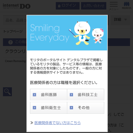
お問い合わせ
ログイン
メニュー
ページ数
詳細
トップページ
クラウンリムービングプライヤー PRO
この商品に関するお問い合わせ
クラウンリムービングプライヤー PRO
モリタのポータルサイト デンタルプラザで掲載し
Crown Removing Plier
ているモリタの製品、サービス等の情報は、医療
関係者の方を対象にしたものです。一般の方に対
する情報提供サイトではありません。
品目コード
201510471
医療関係者の方は職種を選択ください。
JAN/EANコード
4963931210794
標準価格
価格の確認は『
ログイン
』してご
覧ください。
≫
医療関係者でない方はこちら
ネット会員登録がまだの方は『
こ
ちら
』より登録ください。