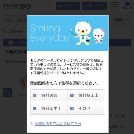
お問い合わせ
ログイン
メニュー
ページ数
詳細
トップページ
桐箱乳歯列ボックス ディアダニエル
この商品に関するお問い合わせ
桐箱乳歯列ボックス ディアダニエル
モリタのポータルサイト デンタルプラザで掲載し
Sanrio Characters Milk Teeth Memory Box
ているモリタの製品、サービス等の情報は、医療
関係者の方を対象にしたものです。一般の方に対
する情報提供サイトではありません。
品目コード
205110611
医療関係者の方は職種を選択ください。
JAN/EANコード
4560251600825
標準価格
価格の確認は『
ログイン
』してご
覧ください。
≫
医療関係者でない方はこちら
ネット会員登録がまだの方は『
こ
ちら
』より登録ください。