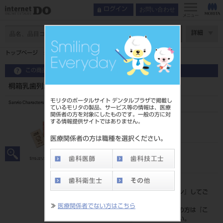
お問い合わせ
ログイン
メニュー
ページ数
詳細
トップページ
桐箱乳歯列ボックス リトルツインスターズ
この商品に関するお問い合わせ
桐箱乳歯列ボックス リトルツインスターズ
モリタのポータルサイト デンタルプラザで掲載し
Sanrio Characters Milk Teeth Memory Box
ているモリタの製品、サービス等の情報は、医療
関係者の方を対象にしたものです。一般の方に対
する情報提供サイトではありません。
品目コード
205110612
医療関係者の方は職種を選択ください。
JAN/EANコード
4560251600924
標準価格
価格の確認は『
ログイン
』してご
覧ください。
≫
医療関係者でない方はこちら
ネット会員登録がまだの方は『
こ
ちら
』より登録ください。