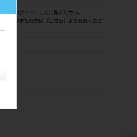
認は『
ログイン
』してご覧ください。
員登録がまだの方は『
こちら
』より登録くださ
ー
21
ックス