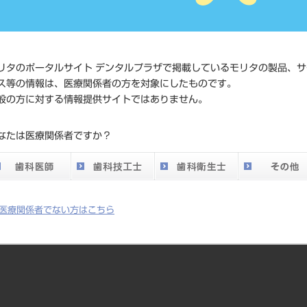
価格の確
標準価格
ネット会
い。
リタのポータルサイト デンタルプラザで掲載しているモリタの製品、サ
ス等の情報は、医療関係者の方を対象にしたものです。
発売日
2011/11/
般の方に対する情報提供サイトではありません。
メーカー
セントリ
なたは医療関係者ですか？
DO vol.26 掲載ペー
280
ジ
医療関係者でない方はこちら