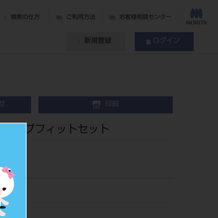
検索の仕方
ご利用方法
お客様相談センター
新規登録
ログイン
せ
印刷
 スナップフィットセット
03
528541