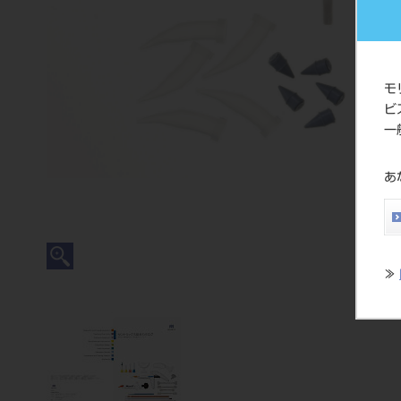
モ
ビ
一
あ
≫