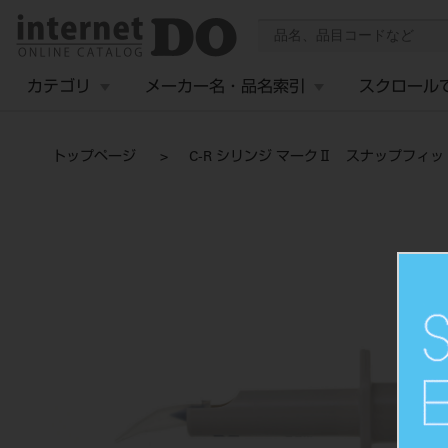
カテゴリ
メーカー名・品名索引
スクロール
トップページ
C-R シリンジ マークⅡ スナップフィ