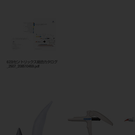
623)セントリックス総合カタログ
_2507_208510459.pdf