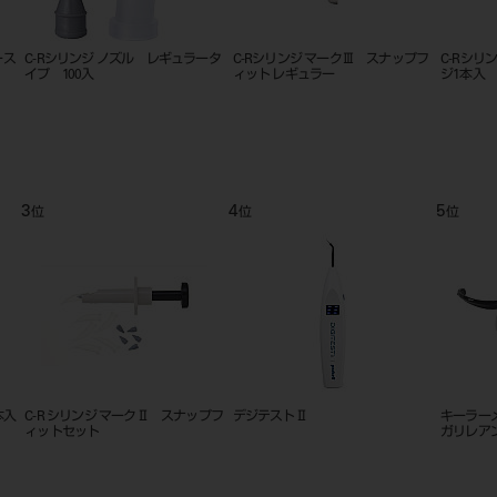
ース
エンド ゲージ
コンポジットシリンジ タイプ２
C-R シ
9
10
11
位
位
位
２個
マルチサクション Eタイプ
カラーバキュームチップゴムソフ
ダイアグノ
ト φ10mm（モリタ製ユニット
イセット
用）10個入