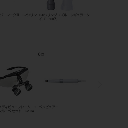
リンジ マークⅠ セット
C-R シリンジ ノズル アキュドース
C-Rシリンジ ノズル 
LV（低粘度用）
イプ 100入
12
1
位
位
デント ペン ディスプレ
スマートペグ （5入）
ホギー アイガード