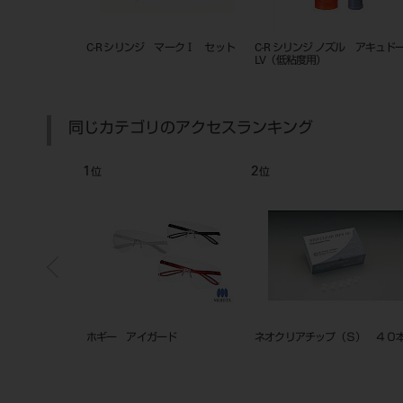
ズル レギュラータ
C-Rシリンジ ノズル ラージタイプ
C-R シリンジ ノズル アキュド
ニードルチューブ（低粘度用）
同じカテゴリのアクセスランキング
7
8
位
位
オーラ注歯科用カートリッジ １．
バキュームチップＡ－１新型 
８ｍｌ×５０ ＊薬劇冷暗＊－
入