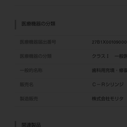
医療機器の分類
医療機器届出番号
27B1X00109000
医療機器の分類
クラスⅠ 一般
一般的名称
歯科用充填・修
販売名
Ｃ－Ｒシリンジ
製造販売
株式会社モリタ
関連製品