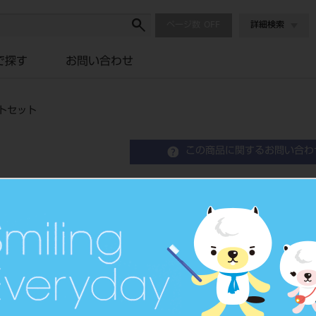
ページ数
詳細検索
で探す
お問い合わせ
ットセット
この商品に関するお問い合わ
C-R シリンジ マークⅡ
C-R Syringe
歯科用充填・修復材補助器具
品目コード
2062300
JAN/EANコード
4560266