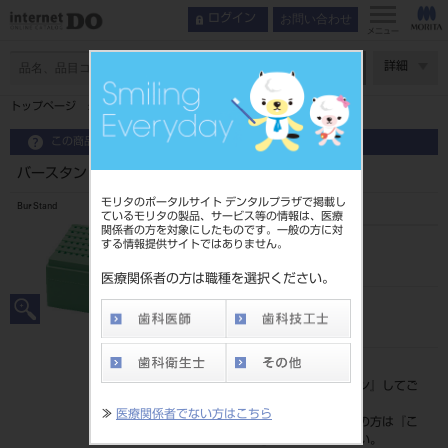
お問い合わせ
ログイン
メニュー
ページ数
詳細
トップページ
バースタンド 新型 タイプ2
この商品に関するお問い合わせ
バースタンド 新型 タイプ2
モリタのポータルサイト デンタルプラザで掲載し
Bur Stand
ているモリタの製品、サービス等の情報は、医療
関係者の方を対象にしたものです。一般の方に対
する情報提供サイトではありません。
品目コード
201510481
医療関係者の方は職種を選択ください。
JAN/EANコード
4963931134007
標準価格
価格の確認は『
ログイン
』してご
覧ください。
≫
医療関係者でない方はこちら
ネット会員登録がまだの方は『
こ
ちら
』より登録ください。