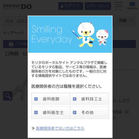
お問い合わせ
ログイン
メニュー
ページ数
詳細
トップページ
口角鈎 ピジョン
この商品に関するお問い合わせ
口角鈎 ピジョン
モリタのポータルサイト デンタルプラザで掲載し
ているモリタの製品、サービス等の情報は、医療
関係者の方を対象にしたものです。一般の方に対
する情報提供サイトではありません。
品目コード
201010915
医療関係者の方は職種を選択ください。
標準価格
価格の確認は『
ログイン
』してご
覧ください。
ネット会員登録がまだの方は『
こ
ちら
』より登録ください。
≫
医療関係者でない方はこちら
メーカー
株式会社YDM