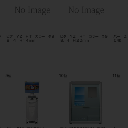
９
ビタ ＹＺ ＨＴ カラー Φ９
ビタ ＹＺ ＨＴ カラー Φ９
バー ０
８．４ Ｈ１４ｍｍ
８．４ Ｈ２０ｍｍ
５用） 
9
10
11
位
位
位