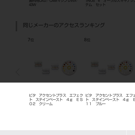
ー ＲＫＣ－３
歯科用CAD／CAMマシン DWX-
TRIOS 6 オーラルスキャナシ
43W
テム セット
同じメーカーのアクセスランキング
7
8
位
位
リー色
ビタ アクセントプラス エフェク
ビタ アクセントプラス エフ
ト ステインペースト ４ｇ ＥＳ
ト ステインペースト ４ｇ 
０２ クリーム
１１ ブルー