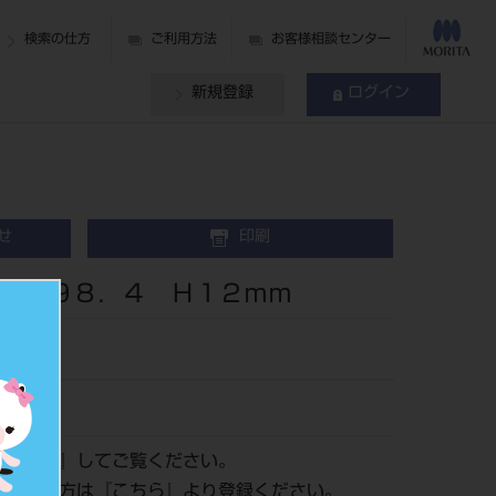
検索の仕方
ご利用方法
お客様相談センター
新規登録
ログイン
せ
印刷
 Φ９８．４ Ｈ１２ｍｍ
ログイン
』してご覧ください。
がまだの方は『
こちら
』より登録ください。