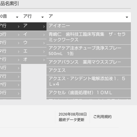
品名索引
50音
ア行
ア
ア行
ア
アイオニー
カ行
イ
青嶋仁 歯科技工臨床写真集 ザ・セラ
ミックワークス
サ行
ウ
アクアケア注水チューブ洗浄スプレー
タ行
エ
500mL 1缶
ナ行
オ
アクアバランス 薬用マウススプレ－
ハ行
アクエス
マ行
アクエス・アシデント電解添加液１．５
Ｌ×４
ヤ行
アクセル（歯面処理材）１０ＭＬ
ラ行
アクセントプラス エフェクト ステインペ
ワ行
ースト 4g ES11 ブルー
2026年08月08日
アクセントプラス エフェクト ステインペ
ご利用規約
最終データ更新
ースト 4g ES13 グレー
アクセントプラス エフェクト ステインペ
ースト 4g ES10 ライラック