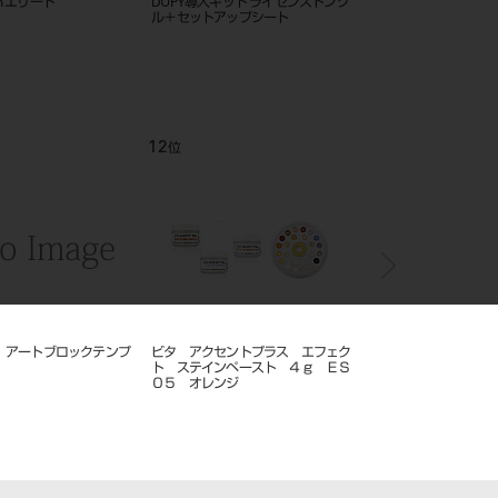
can エリート
DUPY導入キット ライセンスドング
アクイオス
ル＋セットアップシート
12
1
位
位
 アートブロックテンプ
ビタ アクセントプラス エフェク
歯科用 キシロカイン カ
）
ト ステインペースト ４ｇ ＥＳ
ジ 1.8mL×50入
０５ オレンジ