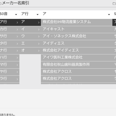
メーカー名索引
50音
ア行
ア
ア行
ア
株式会社IHI物流産業システム
カ行
イ
アイキャスト
サ行
ウ
アイ・ソネックス株式会社
タ行
エ
アイディエス
ナ行
オ
株式会社アイディエス
ハ行
アイワ医科工業株式会社
マ行
有限会社秋山歯科器具製作所
ヤ行
株式会社アクロス
ラ行
株式会社アクロス
ワ行
アグサジャパン株式会社
株式会社アスカメディカル
アドデント
アバロン
APT社
はありません。