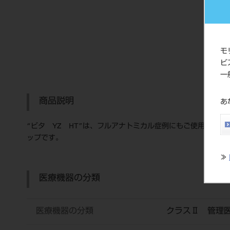
モ
ビ
一
商品説明
あ
“ビタ YZ HT”は、フルアナトミカル症例にもご使用いた
ップです。
≫
医療機器の分類
医療機器の分類
クラスⅡ 管理