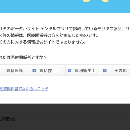
発売日
2016/12/01
メーカー
デンツプライシ
リタのポータルサイト デンタルプラザで掲載しているモリタの製品、サ
ス等の情報は、医療関係者の方を対象にしたものです。
般の方に対する情報提供サイトではありません。
なたは医療関係者ですか？
だける、高透明のジルコニアディスクです。ホワイトからカラー色のク
医療関係者でない方はこちら
医療機器