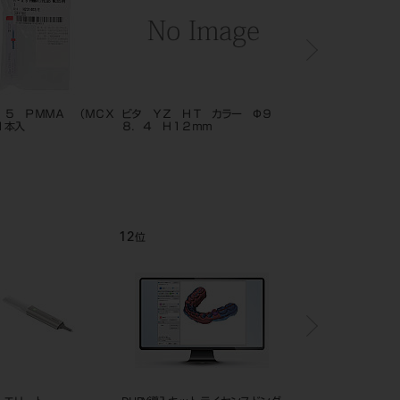
．５ ＰＭＭＡ （ＭＣＸ
ビタ ＹＺ ＨＴ カラー Φ９
ビタ ＹＺ ＨＴ カラ
１本入
８．４ Ｈ１２ｍｍ
８．４ Ｈ２５ｍｍ
12
1
位
位