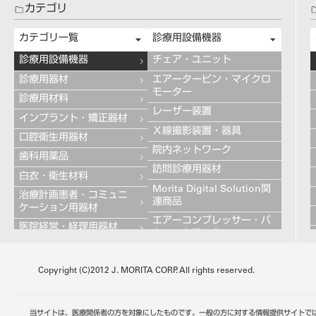
カテゴリ
カテゴリ一覧
診療用設備機器
診療用設備機器
チェア・ユニット
診療用器材
エアータービン・マイクロ
モーター
診療用材料
レーザー装置
インプラント・矯正器材
Ｘ線撮影装置・器具
口腔衛生用器材
院内ネットワーク
歯科用薬品
訪問診療用器材
白衣・衛生材料
Morita Digital Solution関
治療計画患者・コミュニ
連商品
ケーション用器材
エアーコンプレッサー・バ
医院経営・経理用器材
キュームモーター
学習用器材
キャビネット
技工用設備機器
Copyright (C)2012 J. MORITA CORP. All rights reserved.
その他の診療用設備機器
技工用器材
技工用材料
当サイトは、医療関係者の方を対象にしたものです。一般の方に対する情報提供サイトで