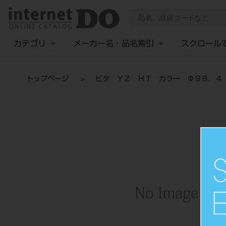
カテゴリ
メーカー名・品名索引
スクロール
トップページ
ビタ ＹＺ ＨＴ カラー Φ９８．４