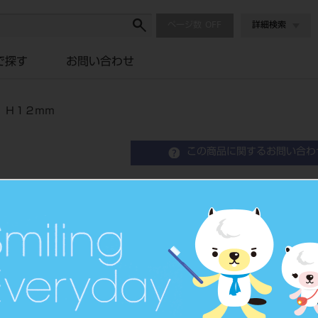
ページ数
詳細検索
で探す
お問い合わせ
 Ｈ１２ｍｍ
この商品に関するお問い合わ
ビタ ＹＺ ＨＴ カラー
品目コード
206440737
価格の確認は『
標準価格
ネット会員登録