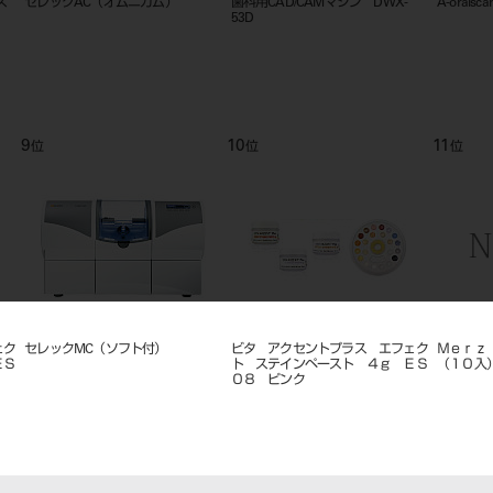
ス
セレックAC（オムニカム）
歯科用CAD/CAMマシン DWX-
A-orals
53D
9
10
11
位
位
位
ェク
セレックMC（ソフト付）
ビタ アクセントプラス エフェク
Ｍｅｒｚ
ＥＳ
ト ステインペースト ４ｇ ＥＳ
（１０入
０８ ピンク