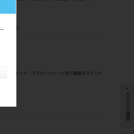
ロナ（株）
ー
ラシカルシェード・マスターシェードまで豊富なラインナ
カタログ履歴