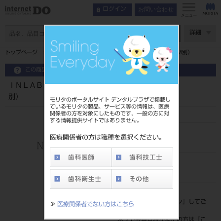
お問い合わせ
ログイン
メニュー
ページ数
詳細
トップページ
ＩＮＬＡＢ１６．０ リムーバルモジュール（ＣＡＭ別）
この商品に関するお問い合わせ
ＩＮＬＡＢ１６．０ リムーバルモジュール（ＣＡＭ
別）
モリタのポータルサイト デンタルプラザで掲載し
ているモリタの製品、サービス等の情報は、医療
関係者の方を対象にしたものです。一般の方に対
する情報提供サイトではありません。
品目コード
医療関係者の方は職種を選択ください。
206440005
JAN/EANコード
4571204942299
標準価格
価格の確認は『
ログイン
』してご
≫
医療関係者でない方はこちら
覧ください。
ネット会員登録がまだの方は『
こ