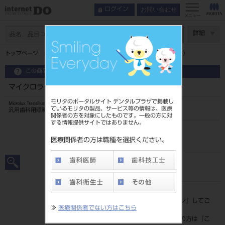
お問い合わせ
ログイン
メニュー
ページ数
詳細
トップページ
マイクロラックス マイクロミラー （ライトガイド付）
この商品に関するお問い合わせ
マイクロラックス マイクロミラー （ライトガイド付）
モリタのポータルサイト デンタルプラザで掲載し
Microlux Transilluminator Ⅱ
ているモリタの製品、サービス等の情報は、医療
汎用歯科用照明器
関係者の方を対象にしたものです。一般の方に対
する情報提供サイトではありません。
品目コード
206100007
医療関係者の方は職種を選択ください。
JAN/EANコード
4560266527278
標準価格
価格の確認は『
ログイン
』してご
≫
医療関係者でない方はこちら
覧ください。
ネット会員登録がまだの方は『
こ