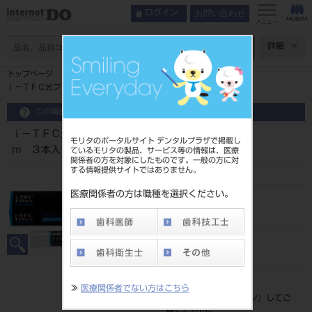
お問い合わせ
ログイン
メニュー
ページ数
詳細
トップページ
ｉ－ＴＦＣ光ファイバーポスト １．５ｍｍφ×９０ｍｍ ３本入
この商品に関するお問い合わせ
ｉ－ＴＦＣ光ファイバーポスト １．５ｍｍφ×９０ｍ
モリタのポータルサイト デンタルプラザで掲載し
ｍ ３本入
ているモリタの製品、サービス等の情報は、医療
関係者の方を対象にしたものです。一般の方に対
する情報提供サイトではありません。
医療関係者の方は職種を選択ください。
品目コード
204610498
JAN/EANコード
4560227799454
標準価格
≫
医療関係者でない方はこちら
価格の確認は『
ログイン
』してご
覧ください。