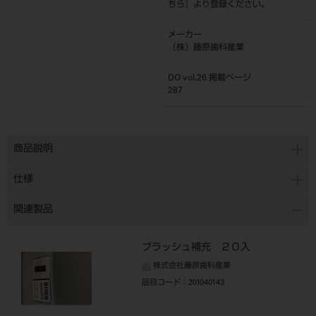
ちら
』より登録ください。
メーカー
（株）藤原歯科産業
DO vol.26 掲載ページ
287
商品説明
仕様
関連製品
ブラッシュ補充 ２０入
株式会社藤原歯科産業
品目コード
：201040143