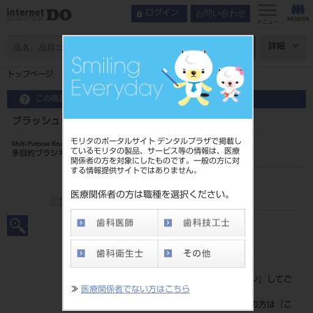
お問い合わせ
ログイン
メニュー
ページ数
詳細
トップページ
ブラッシュキット
この商品に関するお問い合わせ
ブラッシュキット
モリタのポータルサイト デンタルプラザで掲載し
Multi-Purpose Brush Kit
ているモリタの製品、サービス等の情報は、医療
多目的ブラシキット
関係者の方を対象にしたものです。一般の方に対
する情報提供サイトではありません。
品目コード
201040141
医療関係者の方は職種を選択ください。
JAN/EANコード
4580281331414
標準価格
価格の確認は『
ログイン
』してご
≫
医療関係者でない方はこちら
覧ください。
ネット会員登録がまだの方は『
こ