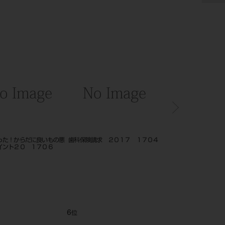
スターⅤ
お母さんたちに伝えたい！ 歯並び
インプラントＹＥＡＲＢ
の良い子に育てよう ー 子どもの
１７ （ザ・Ｑ別冊 １
不正咬合予防のためのポイント ー
12
1
位
位