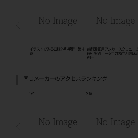
ーニングするだけ
小児歯科診療最前線！子どもを泣か
新・歯科衛生士教育マニュアル
が直る本
せない１７の裏ワザ
児歯科学
同じメーカーのアクセスランキング
7
8
位
位