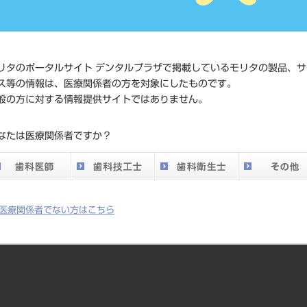
価格の確認は『
標準価格
ネット会員登録
発売日
2017/03/31
リタのポータルサイト デンタルプラザで掲載しているモリタの製品、サ
ス等の情報は、医療関係者の方を対象にしたものです。
メーカー
クインテッセン
般の方に対する情報提供サイトではありません。
なたは医療関係者ですか？
どもが増えるとともに、子どもの歯並びに対する世の中の関心も急速に
な対応で予防できる不正咬合があり、将来外科矯正治療などせずにすむ
医療関係者でない方はこちら
まとめています。
m）