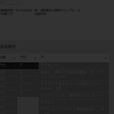
ミー インプラントのための
改訂新版 インプラント治療に役立
イラストでみる口腔外
式と画像診断 １６０５
つ外科基本手技 ‐切開と縫合テク
巻
ニックのすべて‐
品名索引
50音
ア行
ア
ア行
ア
アイオニー
カ行
イ
青嶋仁 歯科技工臨床写真集 ザ・セラ
ミックワークス
サ行
ウ
アクアケア注水チューブ洗浄スプレー
タ行
エ
500mL 1缶
ナ行
オ
アクアバランス 薬用マウススプレ－
ハ行
アクエス
マ行
アクエス・アシデント電解添加液１．５