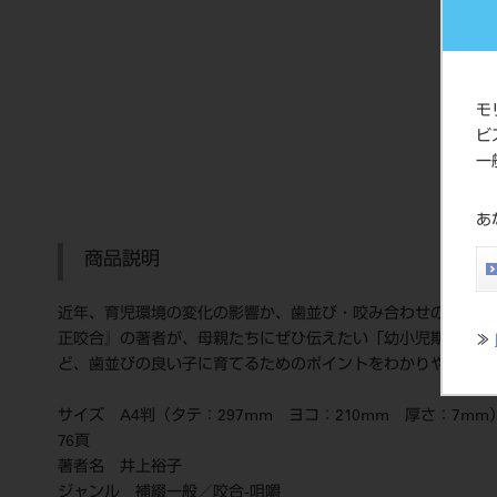
モ
ビ
一
あ
商品説明
近年、育児環境の変化の影響か、歯並び・咬み合わせの悪い子
正咬合』の著者が、母親たちにぜひ伝えたい「幼小児期の適切
≫
ど、歯並びの良い子に育てるためのポイントをわかりやすく
サイズ A4判（タテ：297mm ヨコ：210mm 厚さ：7m
76頁
著者名 井上裕子
ジャンル 補綴一般／咬合-咀嚼