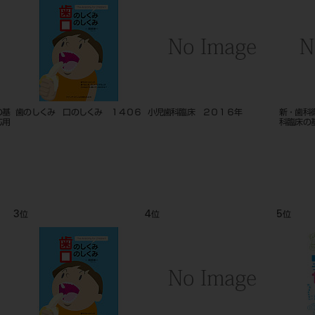
 小
改訂新版 歯科インプラント治療ガ
顔面成長発育の基礎 第２版 １６
アナト
イドブック １５１２
０９
手順チ
9
10
11
位
位
位