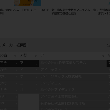
１６
アナトミーからのインプラント外科
必ず上達 支台歯形成 ‐ビギナー
アナト
手順チェックリスト １７０２
のためのバー操作ステップバイステ
外科術
ップ‐
メーカー名索引
50音
ア行
ア
ア行
ア
株式会社IHI物流産業システム
カ行
イ
アイキャスト
サ行
ウ
アイ・ソネックス株式会社
タ行
エ
アイディエス
ナ行
オ
株式会社アイディエス
ハ行
アイワ医科工業株式会社
マ行
有限会社秋山歯科器具製作所