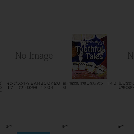
７０
消しゴム（陸と海の生き物たち）
バー クロスカット コース ＃
スーパー
1704
9
10
11
位
位
位