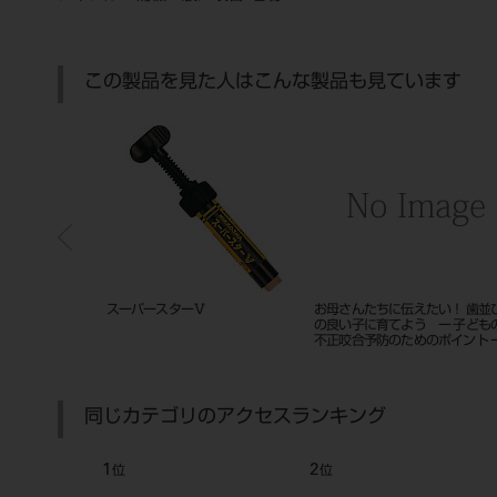
この製品を見た人はこんな製品も見ています
０１７ １７０４
ＳＡＦＥ Ｖｏｌ．２ Ｔｒｏｕｂ
咬合挙上をうまくなりたい １
ｌｅｓｈｏｏｔｉｎｇ Ｇｕｉｄ
４
ｅ １７０４
同じカテゴリのアクセスランキング
7
8
位
位