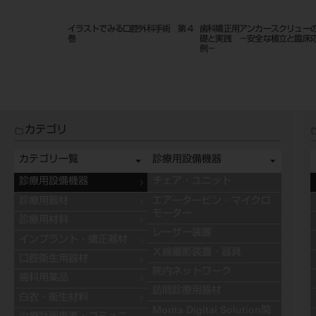
教育マニュアル 小
改訂新版 歯科インプラント治療ガ
顔面成長発育の基礎 第２版 
イドブック １５１２
０９
カテゴリ
カテゴリ一覧
診療用設備機器
診療用設備機器
チェア・ユニット
診療用器材
エアータービン・マイクロ
モーター
診療用材料
レーザー装置
インプラント・矯正器材
Ｘ線撮影装置・器具
口腔衛生用器材
院内ネットワーク
歯科用薬品
訪問診療用器材
白衣・衛生材料
Morita Digital Solution関