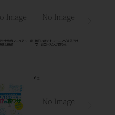
ミーからのインプラント外科
小児歯科臨床
イラストでみる口腔外
ェックリスト １７０２
巻
12
1
位
位