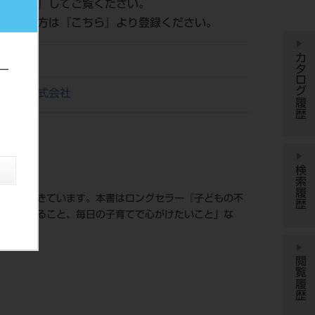
ログイン
』してご覧ください。
がまだの方は『
こちら
』より登録ください。
カタログ履歴
ー
ス出版株式会社
検索履歴
高まってきています。本書はロングセラー『子どもの不
場合もあること、毎日の子育てで心がけたいこと」な
閲覧履歴