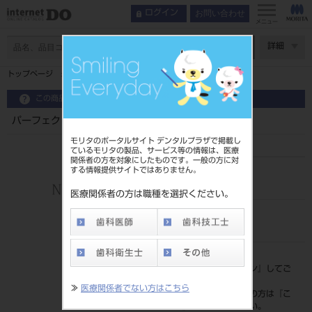
お問い合わせ
ログイン
メニュー
ページ数
詳細
トップページ
パーフェクト Ｓー６０１３Ａ ２入
この商品に関するお問い合わせ
パーフェクト Ｓー６０１３Ａ ２入
モリタのポータルサイト デンタルプラザで掲載し
ているモリタの製品、サービス等の情報は、医療
関係者の方を対象にしたものです。一般の方に対
する情報提供サイトではありません。
品目コード
206510508
医療関係者の方は職種を選択ください。
JAN/EANコード
4571197452157
標準価格
価格の確認は『
ログイン
』してご
覧ください。
≫
医療関係者でない方はこちら
ネット会員登録がまだの方は『
こ
ちら
』より登録ください。