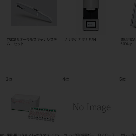
ス
セレックAC（オムニカム）
歯科用CAD/CAMマシン DWX-
A-orals
53D
9
10
11
位
位
位
ェク
セレックMC（ソフト付）
ビタ アクセントプラス エフェク
Ｍｅｒｚ