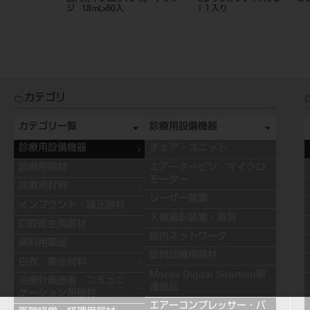
ト ステインペースト ４ｇ ＥＳ
ト ステインペースト ４ｇ 
０２ クリーム
１１ ブルー
カテゴリ
カテゴリ一覧
診療用設備機器
診療用設備機器
チェア・ユニット
診療用器材
エアータービン・マイクロ
モーター
診療用材料
レーザー装置
インプラント・矯正器材
Ｘ線撮影装置・器具
口腔衛生用器材
院内ネットワーク
歯科用薬品
訪問診療用器材
白衣・衛生材料
Morita Digital Solution関
治療計画患者・コミュニ
連商品
ケーション用器材
エアーコンプレッサー・バ