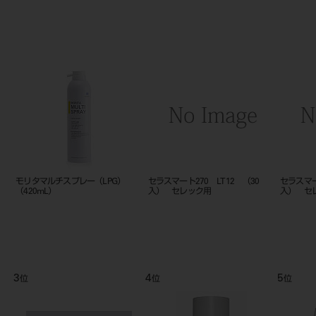
セラスマート270 LT 14L （5
セラスマート270 LT 14 （5
エアーカ
入） セレック用
入） セレック用
9
10
11
位
位
位