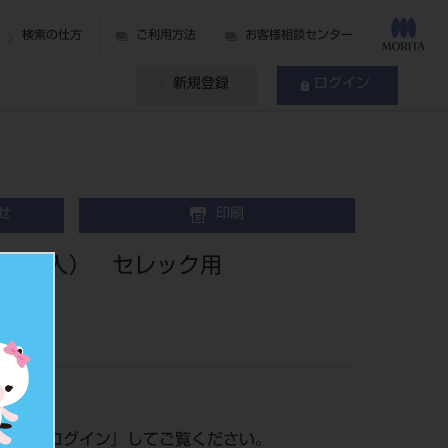
検索の仕方
ご利用方法
お客様相談センター
新規登録
ログイン
せ
印刷
2 （30入） セレック用
13
認は『
ログイン
』してご覧ください。