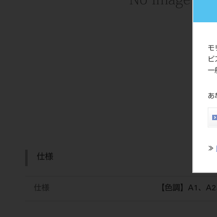
モ
ビ
一
あ
≫
仕様
仕様
【色調】A1、A2、