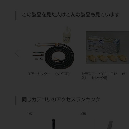
この製品を見た人はこんな製品も見ています
LT 12 （5
セラスマート270 LT 14 （5
セラスマート300 LT 12 （5
入） セレック用
入） セレック用
同じカテゴリのアクセスランキング
7
8
位
位