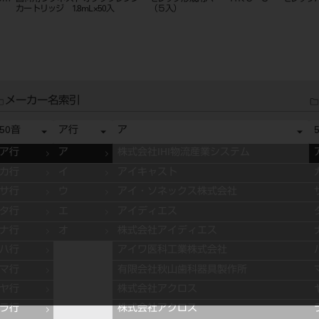
ＥＳ
ト ステインペースト ４ｇ ＥＳ
（１０入
０８ ピンク
メーカー名索引
50音
ア行
ア
ア行
ア
株式会社IHI物流産業システム
カ行
イ
アイキャスト
サ行
ウ
アイ・ソネックス株式会社
タ行
エ
アイディエス
ナ行
オ
株式会社アイディエス
ハ行
アイワ医科工業株式会社
マ行
有限会社秋山歯科器具製作所
ヤ行
株式会社アクロス
ラ行
株式会社アクロス