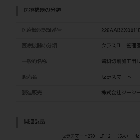
医療機器の分類
医療機器認証番号
228AABZX0011
医療機器の分類
クラスⅡ 管理
一般的名称
歯科切削加工用
販売名
セラスマート
製造販売
株式会社ジーシ
関連製品
セラスマート270 LT 12 （5入） セ