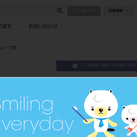
ページ数
詳細検索
で探す
お問い合わせ
セレック用
この商品に関するお問い合わ
セラスマート270 LT 1
歯科切削加工用レジン材料
品目コード
2064401
価格の確