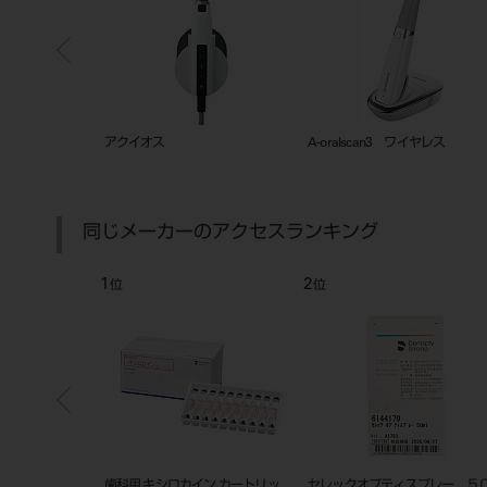
ー ＲＫＣ－３
歯科用CAD／CAMマシン DWX-
TRIOS 6 オーラルスキャナシ
43W
テム セット
同じメーカーのアクセスランキング
7
8
位
位
リー色
ビタ アクセントプラス エフェク
ビタ アクセントプラス エフ