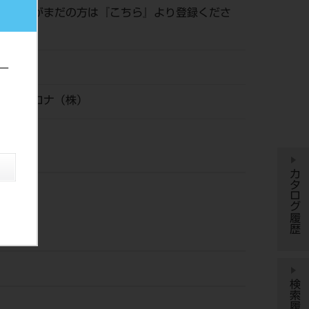
員登録がまだの方は『
こちら
』より登録くださ
22
ー
ライシロナ（株）
カタログ履歴
検索履歴