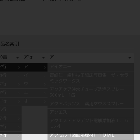
）
ト ステインペースト ４ｇ ＥＳ
ジ 1.8mL×50入
０５ オレンジ
品名索引
50音
ア行
ア
ア行
ア
アイオニー
カ行
イ
青嶋仁 歯科技工臨床写真集 ザ・セラ
ミックワークス
サ行
ウ
アクアケア注水チューブ洗浄スプレー
タ行
エ
500mL 1缶
ナ行
オ
アクアバランス 薬用マウススプレ－
ハ行
アクエス
マ行
アクエス・アシデント電解添加液１．５
Ｌ×４
ヤ行
アクセル（歯面処理材）１０ＭＬ
ラ行