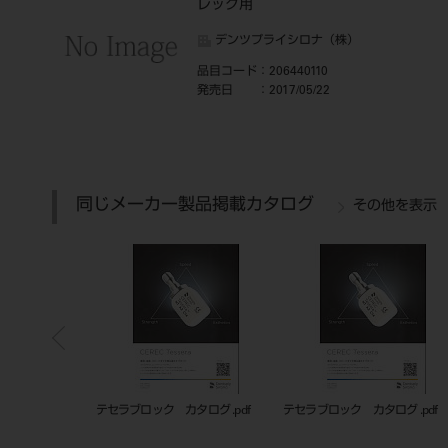
レック用
デンツプライシロナ（株）
品目コード
：206440110
発売日
：2017/05/22
同じメーカー製品掲載カタログ
その他を表示
ログ .pdf
テセラブロック カタログ .pdf
テセラブロック カタログ .pdf