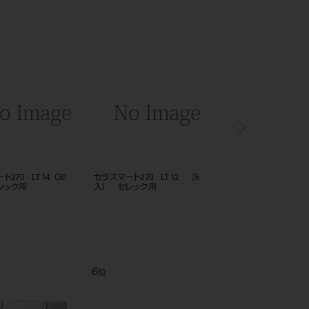
ッター （タイプS）
セラスマート300 LT 12 （5
モリタマルチスプレー（L
入） セレック用
（420mL）
12
1
位
位