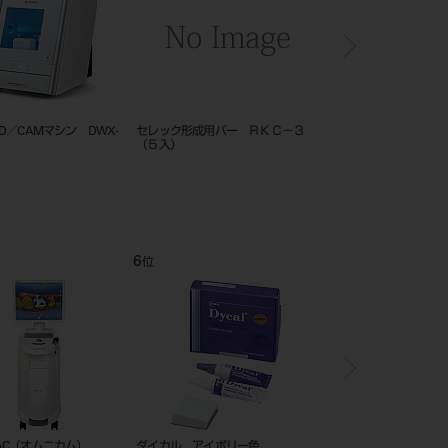
can エリート
DUPY導入キット ライセンスドング
アクイオス
ル＋セットアップシート
12
1
位
位
 アートブロックテンプ
ビタ アクセントプラス エフェク
歯科用 キシロカイン カ