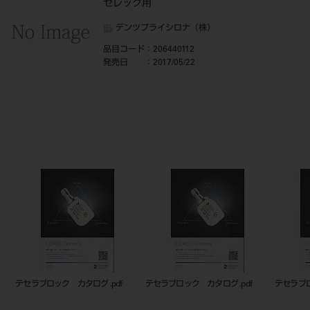
セレック用
デンツプライシロナ（株）
品目コード
：206440112
発売日
：2017/05/22
テセラブロック カタログ .pdf
テセラブロック カタログ .pdf
20644
ム LT 14