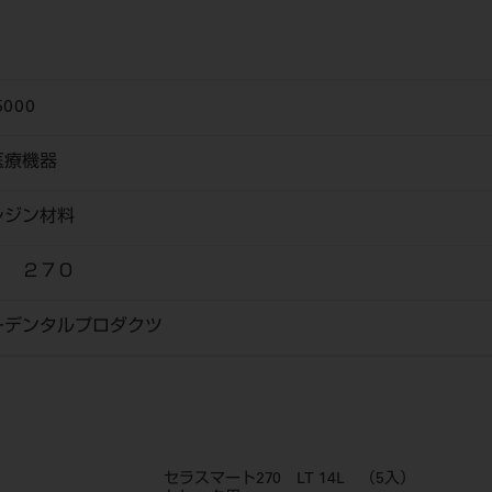
5000
医療機器
レジン材料
 ２７０
ーデンタルプロダクツ
セラスマート270 LT 14L （5入）