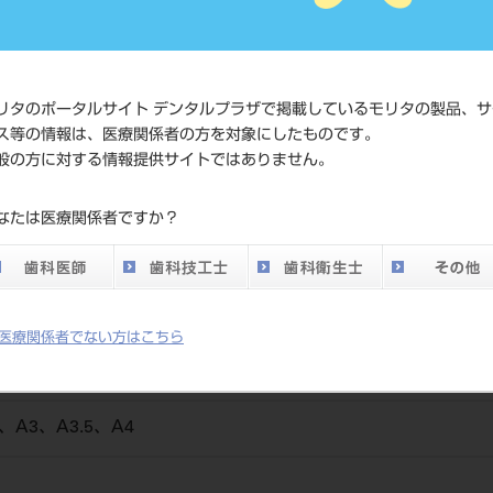
標準価格
ネット会
い。
発売日
2017/05/
リタのポータルサイト デンタルプラザで掲載しているモリタの製品、サ
ス等の情報は、医療関係者の方を対象にしたものです。
メーカー
デンツプ
般の方に対する情報提供サイトではありません。
DO vol.26 掲載ペー
なたは医療関係者ですか？
66
ジ
医療関係者でない方はこちら
A3、A3.5、A4