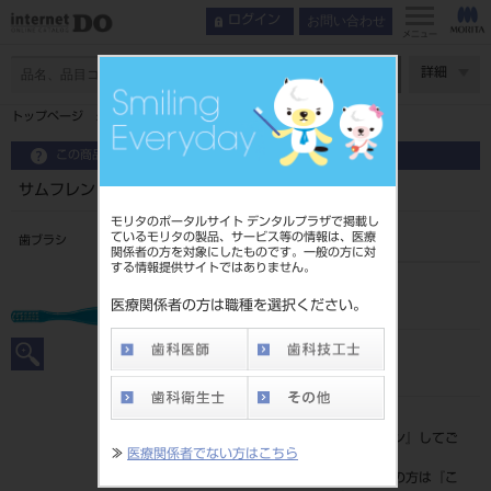
お問い合わせ
ログイン
メニュー
ページ数
詳細
トップページ
サムフレンド レギュラーシリーズ RG170 mini M
この商品に関するお問い合わせ
サムフレンド レギュラーシリーズ RG170 mini M
モリタのポータルサイト デンタルプラザで掲載し
ているモリタの製品、サービス等の情報は、医療
歯ブラシ
関係者の方を対象にしたものです。一般の方に対
する情報提供サイトではありません。
品目コード
206590573
医療関係者の方は職種を選択ください。
JAN/EANコード
4997070000060
標準価格
価格の確認は『
ログイン
』してご
≫
医療関係者でない方はこちら
覧ください。
ネット会員登録がまだの方は『
こ