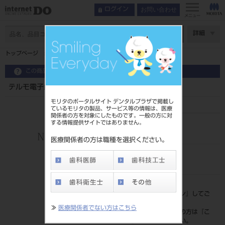
お問い合わせ
ログイン
メニュー
ページ数
詳細
トップページ
テルモ電子血圧計Ｈ５６ エレマーノ２ 収納袋
この商品に関するお問い合わせ
テルモ電子血圧計Ｈ５６ エレマーノ２ 収納袋
モリタのポータルサイト デンタルプラザで掲載し
ているモリタの製品、サービス等の情報は、医療
関係者の方を対象にしたものです。一般の方に対
する情報提供サイトではありません。
品目コード
202030302
医療関係者の方は職種を選択ください。
JAN/EANコード
4987892048579
標準価格
価格の確認は『
ログイン
』してご
覧ください。
≫
医療関係者でない方はこちら
ネット会員登録がまだの方は『
こ
ちら
』より登録ください。