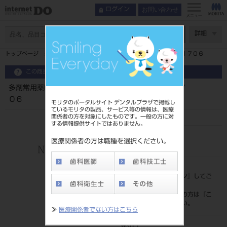
お問い合わせ
ログイン
メニュー
ページ数
詳細
トップページ
多剤常用薬時代の歯科診療室における局所麻酔管理１７０６
この商品に関するお問い合わせ
多剤常用薬時代の歯科診療室における局所麻酔管理１７
０６
モリタのポータルサイト デンタルプラザで掲載し
ているモリタの製品、サービス等の情報は、医療
関係者の方を対象にしたものです。一般の方に対
する情報提供サイトではありません。
品目コード
医療関係者の方は職種を選択ください。
208050781
標準価格
価格の確認は『
ログイン
』してご
覧ください。
ネット会員登録がまだの方は『
こ
ちら
』より登録ください。
≫
医療関係者でない方はこちら
発売日