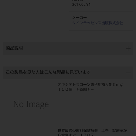
2017/05/31
メーカー
クインテッセンス出版株式会社
商品説明
この製品を見た人はこんな製品も見ています
オキシテトラコーン歯科用挿入剤５ｍｇ
１００個 ＊薬劇＊－
世界最強の歯科保健指導 上巻 診療室か
ら食育まで １７０７