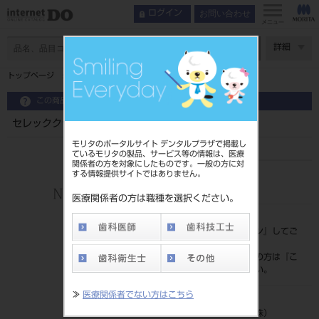
お問い合わせ
ログイン
メニュー
ページ数
詳細
トップページ
セレッククラブ追加 プレミアムソフトウェア
この商品に関するお問い合わせ
セレッククラブ追加 プレミアムソフトウェア
モリタのポータルサイト デンタルプラザで掲載し
ているモリタの製品、サービス等の情報は、医療
関係者の方を対象にしたものです。一般の方に対
する情報提供サイトではありません。
品目コード
206440804
医療関係者の方は職種を選択ください。
標準価格
価格の確認は『
ログイン
』してご
覧ください。
ネット会員登録がまだの方は『
こ
ちら
』より登録ください。
≫
医療関係者でない方はこちら
メーカー
デンツプライシロナ（株）