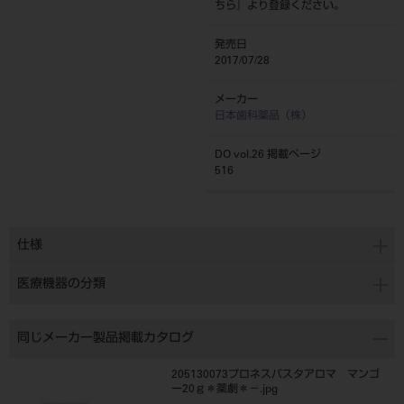
ちら
』より登録ください。
発売日
2017/07/28
メーカー
日本歯科薬品（株）
DO vol.26 掲載ページ
516
仕様
医療機器の分類
同じメーカー製品掲載カタログ
205130073プロネスパスタアロマ マンゴ
ー20ｇ＊薬劇＊－.jpg