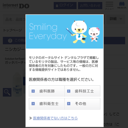
お問い合わせ
ログイン
メニュー
ページ数
詳細
トップページ
ニシカジーピーソルベント
この商品に関するお問い合わせ
ニシカジーピーソルベント
モリタのポータルサイト デンタルプラザで掲載し
Solution for Root Canal GP
ているモリタの製品、サービス等の情報は、医療
ガッタパーチャ軟化用歯科材料
関係者の方を対象にしたものです。一般の方に対
する情報提供サイトではありません。
品目コード
205130035
医療関係者の方は職種を選択ください。
JAN/EANコード
4987734242028
標準価格
価格の確認は『
ログイン
』してご
≫
医療関係者でない方はこちら
覧ください。
ネット会員登録がまだの方は『
こ