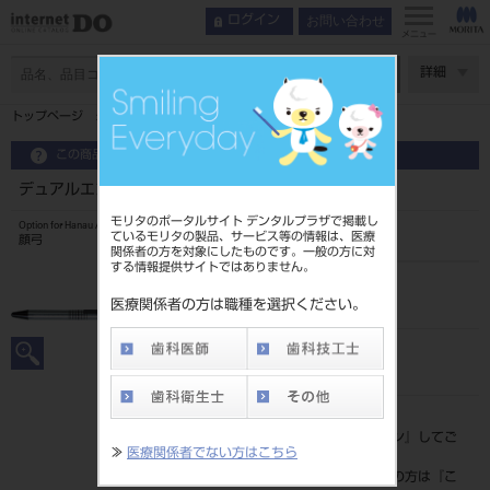
お問い合わせ
ログイン
メニュー
ページ数
詳細
トップページ
デュアルエンド インサイザルピン 166－3009
この商品に関するお問い合わせ
デュアルエンド インサイザルピン 166－3009
モリタのポータルサイト デンタルプラザで掲載し
Option for Hanau Articulators
ているモリタの製品、サービス等の情報は、医療
顔弓
関係者の方を対象にしたものです。一般の方に対
する情報提供サイトではありません。
品目コード
206020813
医療関係者の方は職種を選択ください。
JAN/EANコード
4560222461127
標準価格
価格の確認は『
ログイン
』してご
≫
医療関係者でない方はこちら
覧ください。
ネット会員登録がまだの方は『
こ