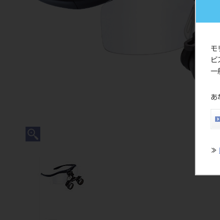
モ
ビ
一
あ
≫