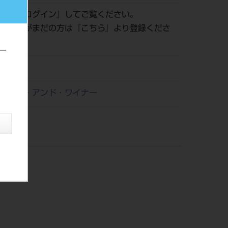
認は『
ログイン
』してご覧ください。
員登録がまだの方は『
こちら
』より登録くださ
ー
21
ーラー・アンド・ワイナー