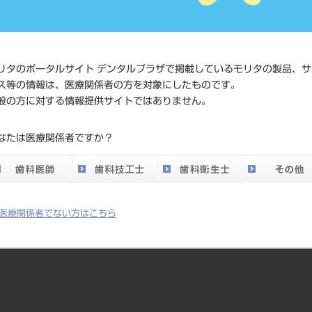
価格の確
標準価格
ネット会
い。
リタのポータルサイト デンタルプラザで掲載しているモリタの製品、サ
ス等の情報は、医療関係者の方を対象にしたものです。
発売日
2011/01/
般の方に対する情報提供サイトではありません。
メーカー
（株）キ
なたは医療関係者ですか？
DO vol.26 掲載ペー
293
ジ
医療関係者でない方はこちら