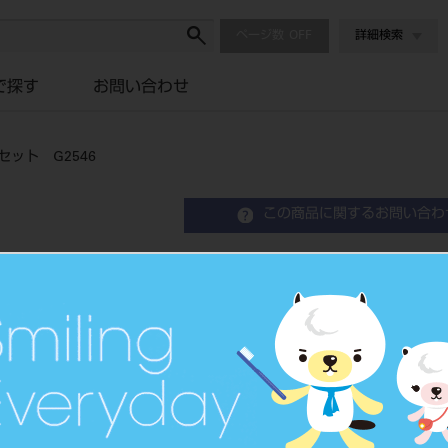
ページ数
詳細検索
で探す
お問い合わせ
ット G2546
この商品に関するお問い合わ
キーラーフレーム ＋ガ
G2546
Binocular Loupe
双眼ルーペ
品目コード
2067203