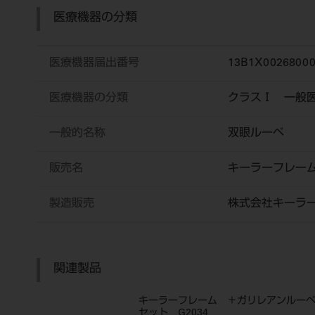
医療機器の分類
医療機器届出番号
13B1X0026800
医療機器の分類
クラスⅠ 一般
一般的名称
双眼ルーペ
販売名
キーラーフレー
製造販売
株式会社キーラ
関連製品
キーラーフレーム ＋ガリレアンルー
セット G2034