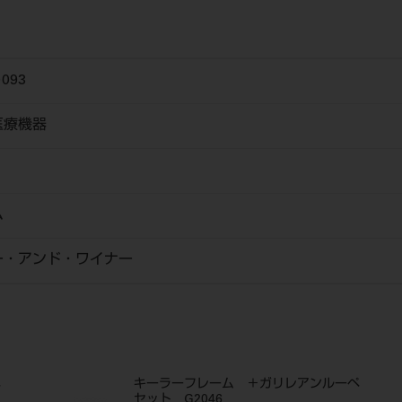
0093
医療機器
ム
ー・アンド・ワイナー
ペ
キーラーフレーム ＋ガリレアンルーペ
セット G2046