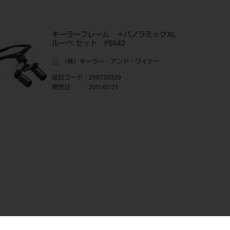
キーラーフレーム ＋パノラミックXL
ルーペ セット P5542
（株）キーラー・アンド・ワイナー
品目コード
：206720329
発売日
：2011/01/21