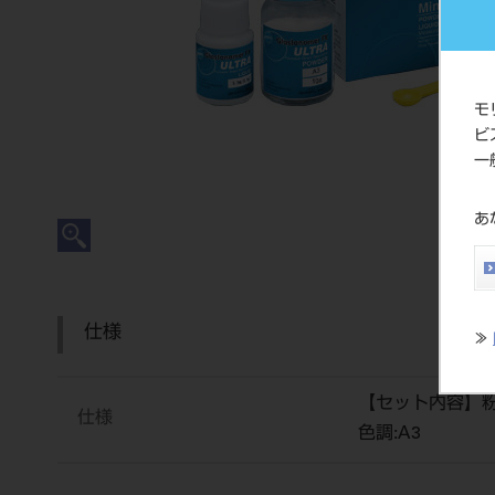
モ
ビ
一
あ
仕様
≫
【セット内容】粉1
仕様
色調:A3