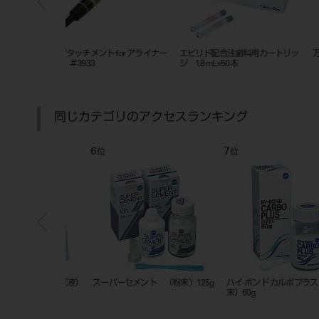
 for アライナー
エピリド配合注歯科用カートリッ
万能開口器 チップ（大人用）1
ジ 1.8mL×50本
同じカテゴリのアクセスランキング
7
8
位
位
（粉末）125g
ハイ-ボンド カルボプラス （粉
ハイ-ボンド レジグラス （粉末
末）60g
15g