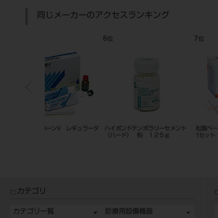
同じメーカーのアクセスランキング
7
8
位
位
ポラリーセメント
松風ベースセメント ホワイト 1-
ハイボンドテンポラリーセメ
１２５ｇ
1セット
（ハード） １－１
カテゴリ
カテゴリ一覧
診療用設備機器