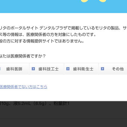
価格の確
標準価格
ネット会
い。
リタのポータルサイト デンタルプラザで掲載しているモリタの製品、サ
メーカー
（株）松
ス等の情報は、医療関係者の方を対象にしたものです。
般の方に対する情報提供サイトではありません。
DO vol.26 掲載ペー
332
なたは医療関係者ですか？
ジ
医療関係者でない方はこちら
0g、液5.2mL（6.5g）、粉量計1