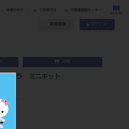
検索の仕方
ご利用方法
お客様相談センター
新規登録
ログイン
せ
印刷
 ウルトラ ミニキット
30
185310