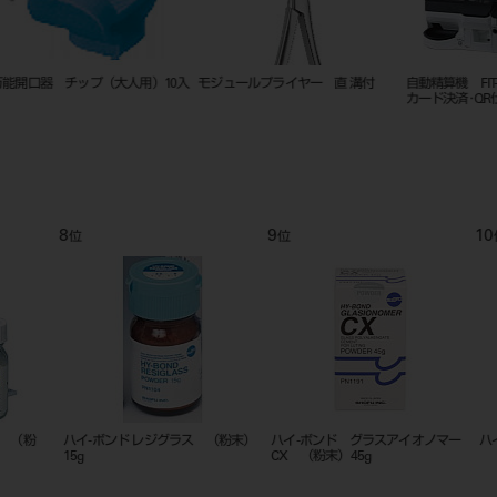
0入
モジュールプライヤー 直 溝付
自動精算機 FIT-B NEXT 現金･
ダイヤバ
カード決済･QR仕様
タンダー
9
10
11
位
位
位
）
ハイ-ボンド グラスアイオノマー
ハイ-ボンド レジグラス （液）10g
ハイ-ボ
CX （粉末）45g
CX （液