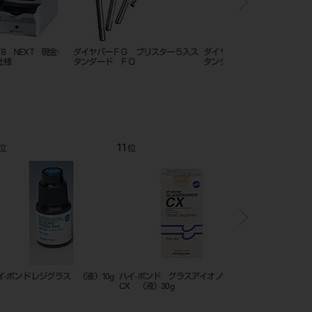
ーＦＧ ブリスター５入ス
ダイヤバーＦＧ ブリスター５入ス
抜歯鉗子 Ｃｌａｗ
ド ＦＯ
タンダード ＴＲ
12
1
位
位
ンド グラスアイオノマー
ケミエースⅡ スパチュラ
ハイ-ボンド グラスア
）30g
CX 1-1セット