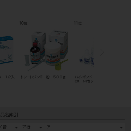
12
1
位
位
ンド グラスアイオノマー
シートワックス ３２枚入
ハイボンドテンポラリ
セット
ソフト 1－1 ホワイト
品名索引
50音
ア行
ア