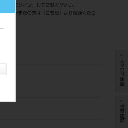
認は『
ログイン
』してご覧ください。
員登録がまだの方は『
こちら
』より登録くださ
ー
風
カタログ履歴
検索履歴