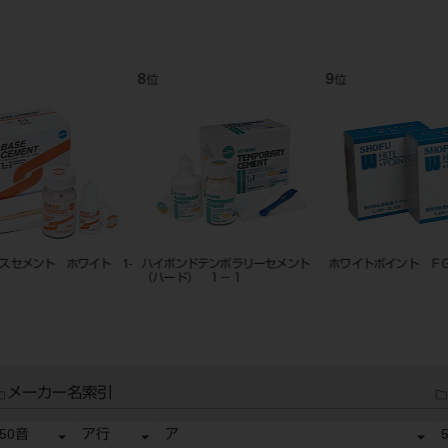
9
10
11
位
位
位
ント
ホワイトポイント ＦＧ １２入
トレーレジンⅡ 粉 ５００ｇ
ハイ-ボ
CX 1-1
メーカー名索引
50音
ア行
ア