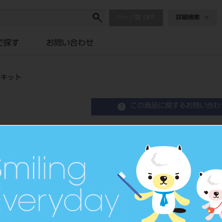
ページ数
詳細検索
で探す
お問い合わせ
ニキット
この商品に関するお問い合わ
グラスアイオノマー FX
品目コード
2043102
JAN/EANコード
4548162