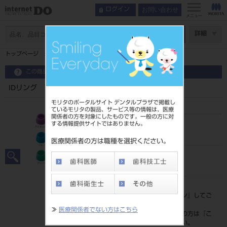
お問い合わせ
ログイン
メニュー
ページ数
詳細
トップページ
IDリング アソート18入(9色×各2入)
この商品に関するお問い合わせ
IDリング アソート18入(9色×各2入)
モリタのポータルサイト デンタルプラザで掲載し
ているモリタの製品、サービス等の情報は、医療
関係者の方を対象にしたものです。一般の方に対
する情報提供サイトではありません。
品目コード
201510753
医療関係者の方は職種を選択ください。
JAN/EANコード
4963931136902
標準価格
価格の確認は『
ログイン
』してご
覧ください。
≫
医療関係者でない方はこちら
ネット会員登録がまだの方は『
こ
ちら
』より登録ください。