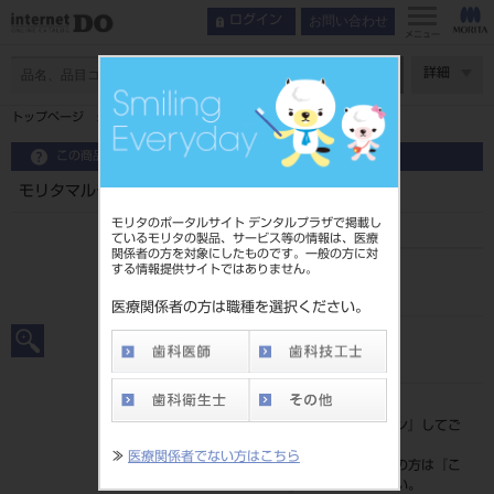
お問い合わせ
ログイン
メニュー
ページ数
詳細
トップページ
モリタマルチスプレー（LPG）（420mL）
この商品に関するお問い合わせ
モリタマルチスプレー（LPG）（420mL）
モリタのポータルサイト デンタルプラザで掲載し
ているモリタの製品、サービス等の情報は、医療
関係者の方を対象にしたものです。一般の方に対
する情報提供サイトではありません。
品目コード
105010201
医療関係者の方は職種を選択ください。
JAN/EANコード
4548213371112
標準価格
価格の確認は『
ログイン
』してご
覧ください。
≫
医療関係者でない方はこちら
ネット会員登録がまだの方は『
こ
ちら
』より登録ください。