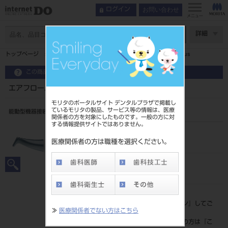
お問い合わせ
ログイン
インデックス
エアフローハンディ3.0 Plus
メニュー
コンセプト
ページ数
詳細
特長
トップページ
エアフローハンディ3.0 エアフローハンドピースPlus
エアフローハンディ3.0 Plus
関連動画
この商品に関するお問い合わせ
製品情報
エアフローハンディ3.0 エアフローハンドピースPlus
関連記事
モリタのポータルサイト デンタルプラザで掲載し
ているモリタの製品、サービス等の情報は、医療
ダウンロード
能動型機器接続歯面清掃用器具
関係者の方を対象にしたものです。一般の方に対
する情報提供サイトではありません。
品目コード
206270211
医療関係者の方は職種を選択ください。
JAN/EANコード
4560266546774
標準価格
価格の確認は『
ログイン
』してご
≫
医療関係者でない方はこちら
覧ください。
ネット会員登録がまだの方は『
こ