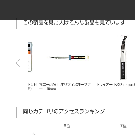
この製品を見た人はこんな製品も見ています
オリフィスオープナ
トライオートZX2+（plus）
ルーペ用ディオプタD付レンズ
ップガリレアン用GM0．25
同じカテゴリのアクセスランキング
7
8
位
位