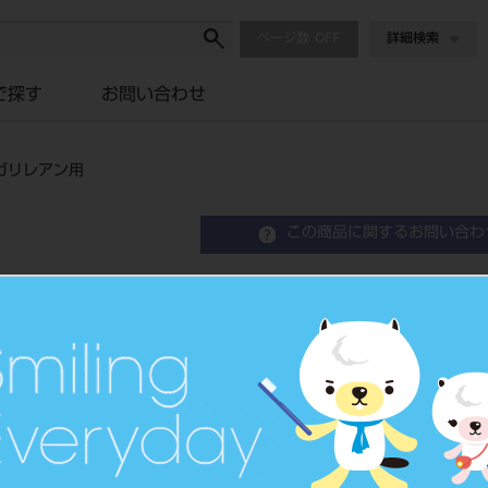
ページ数
詳細検索
で探す
お問い合わせ
ガリレアン用
この商品に関するお問い合わ
ルーペ用ディオプタＤ付レ
品目コード
206720150
価格の確認は『
標準価格
ネット会員登録