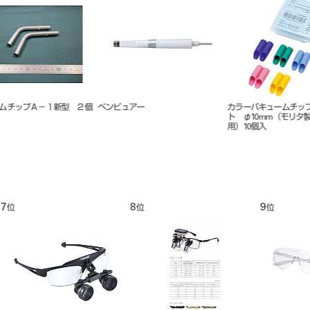
カラーバキュームチップゴムソフ
スマートペグ （5入）
C-Rシリ
ト φ10mm（モリタ製ユニット
イプ 10
用）10個入
9
10
11
位
位
位