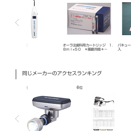
ートリッジ １．
バキュームチップＡ－１新型 ２個
ペンビュアー
薬劇冷暗＊－
入
同じメーカーのアクセスランキング
7
8
位
位