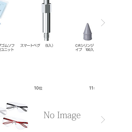
ンジ ノズル レギュラータ
ダイアグノデント ペン ディスプレ
ホギー アイガード
0入
イセット
12
1
位
位