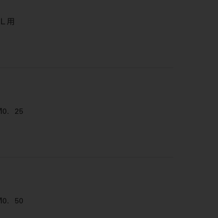
Ｌ用
0．25
0．50