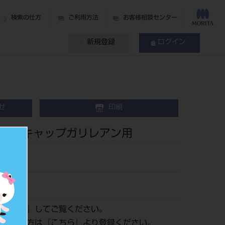
検索の仕方
ご利用方法
お客様相談センター
新規登録
ログイン
せ
印刷
ンズキャップガリレアン用
ログイン
』してご覧ください。
がまだの方は『
こちら
』より登録ください。