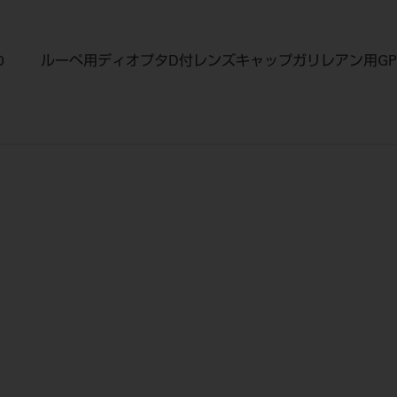
0
ルーペ用ディオプタD付レンズキャップガリレアン用GP1