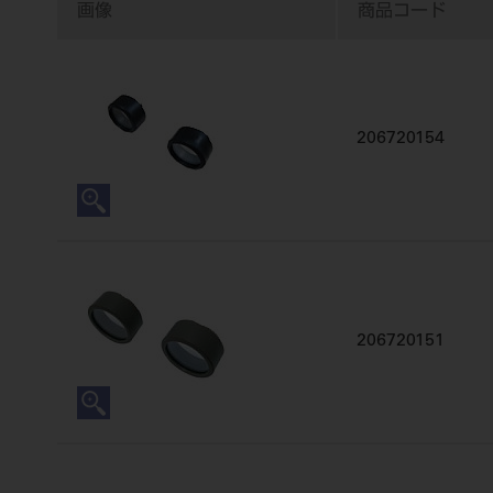
画像
商品コード
206720154
206720151