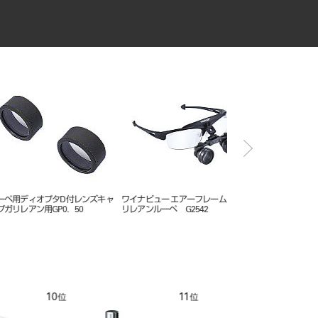
ュー エアーフレーム ガ
プロトレイン 根管治療練習器
ワイナビューフレームＦ
ーペ G2542
12
1
位
位