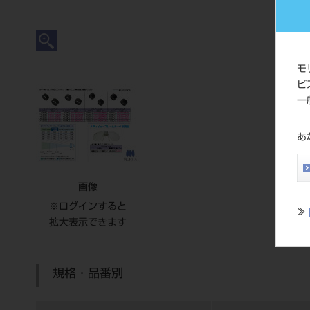
モ
ビ
一
あ
画像
※ログインすると
≫
拡大表示できます
規格・品番別