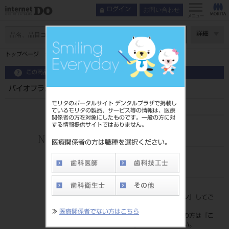
お問い合わせ
ログイン
メニュー
ページ数
詳細
トップページ
バイオプラスト ２．０㎜ 角 ＃３１８４
この商品に関するお問い合わせ
バイオプラスト ２．０㎜ 角 ＃３１８４
モリタのポータルサイト デンタルプラザで掲載し
ているモリタの製品、サービス等の情報は、医療
関係者の方を対象にしたものです。一般の方に対
する情報提供サイトではありません。
品目コード
206360055
医療関係者の方は職種を選択ください。
JAN/EANコード
4571185649323
標準価格
価格の確認は『
ログイン
』してご
覧ください。
≫
医療関係者でない方はこちら
ネット会員登録がまだの方は『
こ
ちら
』より登録ください。