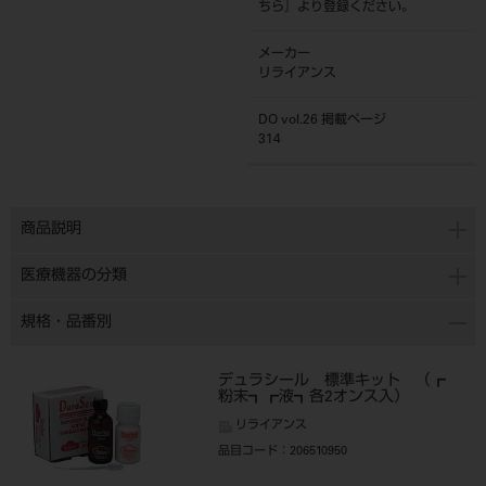
ちら
』より登録ください。
メーカー
リライアンス
DO vol.26 掲載ページ
314
商品説明
医療機器の分類
規格・品番別
デュラシール 標準キット （┏
粉末┓┏液┓各2オンス入）
リライアンス
品目コード
：206510950