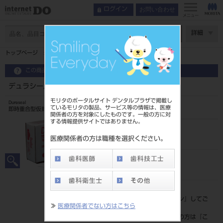
お問い合わせ
ログイン
メニュー
ページ数
詳細
トップページ
デュラシール （液）2オンス
この商品に関するお問い合わせ
デュラシール （液）2オンス
モリタのポータルサイト デンタルプラザで掲載し
Duraseal
ているモリタの製品、サービス等の情報は、医療
即時重合型仮封材料
関係者の方を対象にしたものです。一般の方に対
する情報提供サイトではありません。
品目コード
206510952
医療関係者の方は職種を選択ください。
JAN/EANコード
4580195080378
標準価格
価格の確認は『
ログイン
』してご
≫
医療関係者でない方はこちら
覧ください。
ネット会員登録がまだの方は『
こ