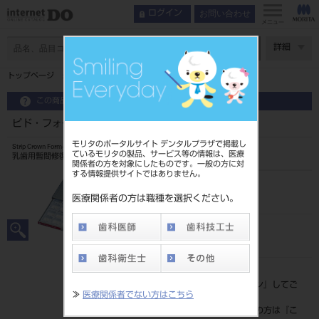
お問い合わせ
ログイン
メニュー
ページ数
詳細
トップページ
ピド・フォームクラウン 補充用5歯入 ULL3
この商品に関するお問い合わせ
ピド・フォームクラウン 補充用5歯入 ULL3
モリタのポータルサイト デンタルプラザで掲載し
Strip Crown Form-Pedo
ているモリタの製品、サービス等の情報は、医療
乳歯用暫間修復材補助器具
関係者の方を対象にしたものです。一般の方に対
する情報提供サイトではありません。
品目コード
206510483
医療関係者の方は職種を選択ください。
JAN/EANコード
4987580001848
標準価格
価格の確認は『
ログイン
』してご
≫
医療関係者でない方はこちら
覧ください。
ネット会員登録がまだの方は『
こ