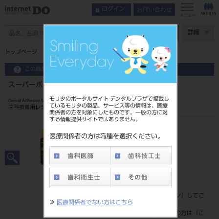
お問い合わせ
ログイン
メニュー
ページ数
詳細
トップページ
スーパーボンド モノマー液
この商品に関するお問い合わせ
スーパーボンド モノマー液
モリタのポータルサイト デンタルプラザで掲載し
Dental Adhesive Monomer
ているモリタの製品、サービス等の情報は、医療
歯科接着用レジンセメント
関係者の方を対象にしたものです。一般の方に対
する情報提供サイトではありません。
品目コード
204610401
医療関係者の方は職種を選択ください。
JAN/EANコード
4560227795227
標準価格
価格の確認は『
ログイン
』してご
≫
医療関係者でない方はこちら
覧ください。
ネット会員登録がまだの方は『
こ