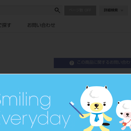
ページ数
詳細検索
で探す
お問い合わせ
この商品に関するお問い合わ
ハイ-ボンド カルボプラス
Polycarboxylate Cement
歯科用ポリカルボキシレートセ
品目コード
2043102
JAN/EANコード
4548162