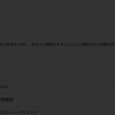
の向上を図ると共に、粉をより微細化することにより練和性などの操作性
1000
医療機器
ボキシレートセメント