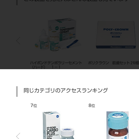
ポラリーセメント
ハイボンドテンポラリーセメント
ポリクラウン 前歯セット 210
ホワイト
（ハード） １－１
同じカテゴリのアクセスランキング
7
8
位
位