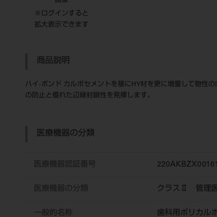
画像
※ログインすると
拡大表示できます
商品説明
ハイ-ボンド カルボセメントを基にHY材を更に増量して物性
の防止と優れた辺縁封鎖性を発揮します。
医療機器の分類
医療機器認証番号
220AKBZX0016
医療機器の分類
クラスⅡ 管理
一般的名称
歯科用ポリカル