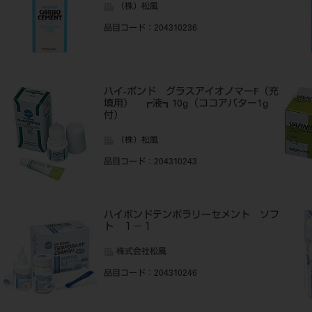
（株）松風
品目コード
：204310236
ハイ-ボンド グラスアイオノマーF（充
填用） ┏液┓10g（ココアバター1g
付）
（株）松風
品目コード
：204310243
ハイボンドテンポラリーセメント ソフ
ト １－１
株式会社松風
品目コード
：204310246