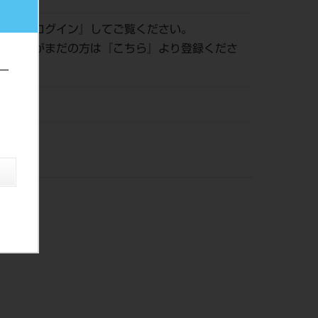
認は『
ログイン
』してご覧ください。
員登録がまだの方は『
こちら
』より登録くださ
ー
風