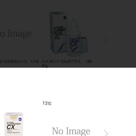
ド カルボセメント 1-1セ
ハイ-ボンド カルボプラス （液）
ハイボンドテンポラリ
40g
ハード 1－1 ホワイト
12
1
位
位