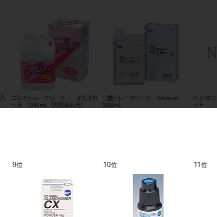
個入
ニシカトレークリーナー よくとれ
三菱トレークリーナーAdvance
ハイ-ボン
～る 1340mL（実用液4L分）
1000mL
ット
9
10
11
位
位
位