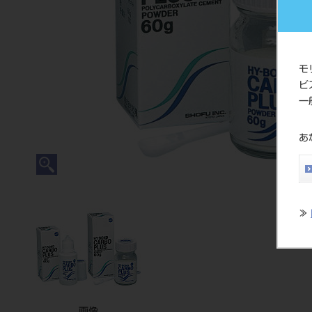
モ
ビ
一
あ
≫