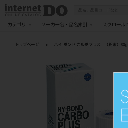
カテゴリ
メーカー名・品名索引
スクロール
トップページ
ハイ-ボンド カルボプラス （粉末）60g