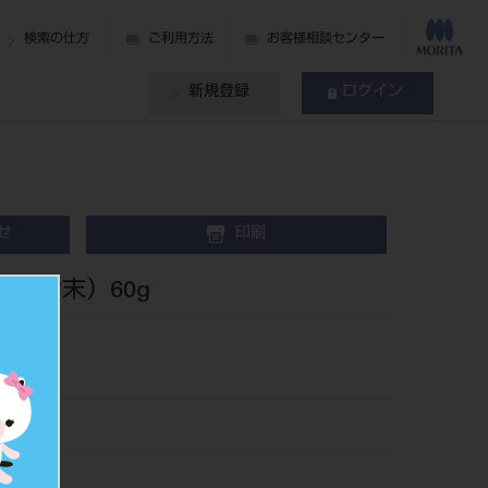
検索の仕方
ご利用方法
お客様相談センター
新規登録
ログイン
せ
印刷
 （粉末）60g
メント
71
039521