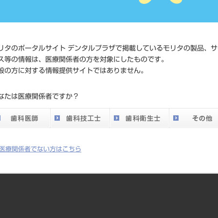
価格の確
標準価格
ネット会
い。
リタのポータルサイト デンタルプラザで掲載しているモリタの製品、サ
ス等の情報は、医療関係者の方を対象にしたものです。
メーカー
（株）松
般の方に対する情報提供サイトではありません。
DO vol.26 掲載ペー
なたは医療関係者ですか？
332
ジ
医療関係者でない方はこちら