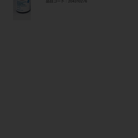
品目コード
：204310276