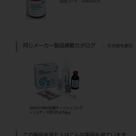
品目コード
：204310275
同じメーカー製品掲載カタログ
その他を表示
204310188W松風ティッシュコンデ
ィショナーⅡ粉120ｇW.jpg
この製品を見た人はこんな製品も見ています