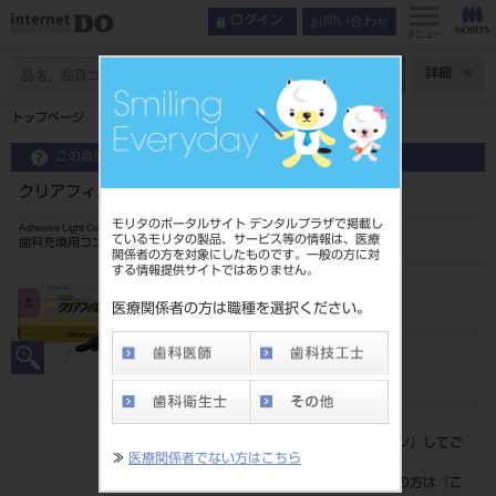
お問い合わせ
ログイン
メニュー
ページ数
詳細
トップページ
クリアフィル マジェスティLV A1 1.5mL/3.2g
この商品に関するお問い合わせ
クリアフィル マジェスティLV A1 1.5mL/3.2g
モリタのポータルサイト デンタルプラザで掲載し
Adhesive Light Cure Composite Resin
ているモリタの製品、サービス等の情報は、医療
歯科充填用コンポジットレジン（前臼歯共用）
関係者の方を対象にしたものです。一般の方に対
する情報提供サイトではありません。
品目コード
202420610
医療関係者の方は職種を選択ください。
JAN/EANコード
4571110526101
標準価格
価格の確認は『
ログイン
』してご
≫
医療関係者でない方はこちら
覧ください。
ネット会員登録がまだの方は『
こ